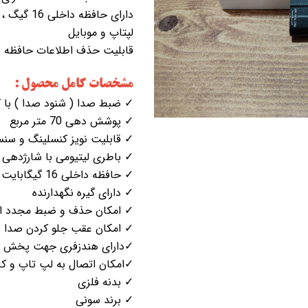
دارای حاف
لپتاپ و موبایل
قابلیت حذف اطلاعات حافظه و 
مشخصات کامل محصول :
✓ ضبط صدا ( شنود صدا ) با کیفیت 90
✓ پوشش دهی 70 متر مربع
✓ قابلیت نویز کنسلینگ و س
✓ باطری لیتیومی با شارژدهی 
✓ حافظه داخلی 16 گیگابایت
✓ دارای گیره نگهدارنده
✓ امکان حذف و ضبط مجدد ا
✓ امکان عقب جلو کردن صدا
✓دارای هندزفری جهت پخش 
✓امکان اتصال به لپ تاپ و کا
✓ بدنه فلزی
✓ برند سونی