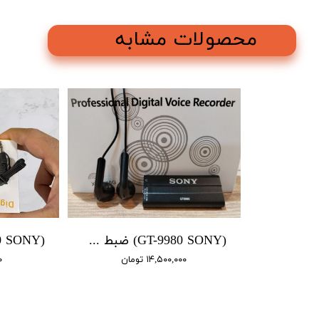
محصولات مشابه
(GT-9980 SONY) ضبط صدا سونی / باتری دار 4 روز شارژ / سنسور دار / 16 گیگ
۱۴,۵۰۰,۰۰۰ تومان
۰۰