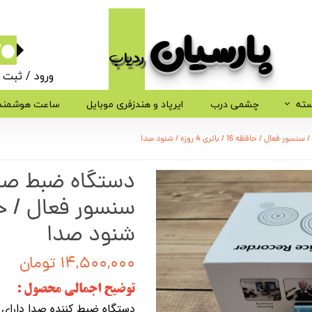
پارسیان​​​​​​​
ردیاب
۰
ورود
/
ثبت ن
حساب کاربر
سته
چشمی درب
ایرپاد و هندزفری موبایل
ساعت هوشمند
تغییر گذر وا
سفارشات
خروج از حسا
شنود صدا
۱۴,۵۰۰,۰۰۰ تومان
توضیح اجمالی محصول :
دستگاه ضبط کننده صدا دارا