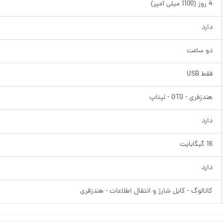
4 روز (1100 میلی آمپر)
دارد
دو ساعت
فقط USB
هندزفری - OTG - لپتاپ
دارد
16 گیگابایت
دارد
کاتالوگ - کابل شارژ و انتقال اطلاعات - هندزفری