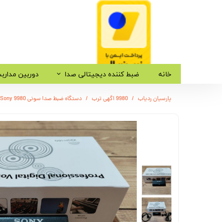
خانه
ضبط کننده دیجیتالی صدا
دوربین مدارب
پارسیان ردیاب
9980 اگهی ترب
دستگاه ضبط صدا سونی Sony 9980 / سنسور فعال / حافظه 16 / باتری 4 روزه / شنود صدا