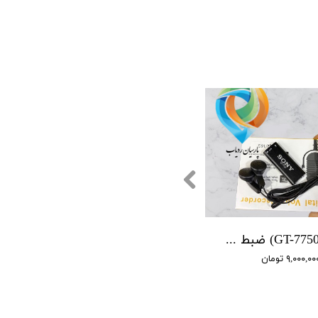
(GT-7750 SONY) ضبط کننده دیجیتالی صدا سونی - 16 گیگابایت - دارای سنسور صدا
۹,۰۰۰,۰ تومان