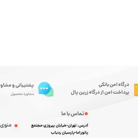
درگاه امن بانکی
پشتیبانی و مشاور
پرداخت امن از درگاه زرین پال
مشاوره محصول
تماس با ما
منوی 
آدرس: تهران-خیابان پیروزی-مجتمع
پانوراما-پارسیان ردیاب