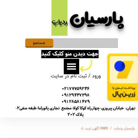
پارسیان​​​​​​​
حساب کاربری من
ردیاب
تغییر گذر واژه
سفارشات
جستجو
جهت دیدن منو کلیک کنید
خروج از حساب کاربری
ورود
/
ثبت نام در سایت
02177759236
09129437298
09128581479
تهران- خیابان پیروزی-چهارراه کوکا کولا-مجتمع تجاری پانوراما-طبقه منفی2-
پلاک 202
پارسیان ردیاب
9980 اگهی ترب
ضبط صدا سونی مدل SONY 9980 / باتری چهار روزه /حافظه 4 گیگابایت / شنود صدا