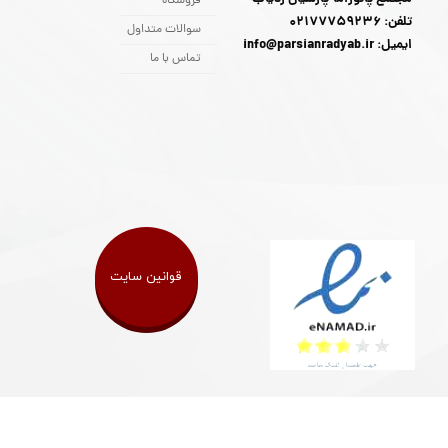
فروشگاه
تلفن: 02177759236
سوالات متداول
ایمیل: info@parsianradyab.ir
تماس با ما
قوانین سایت