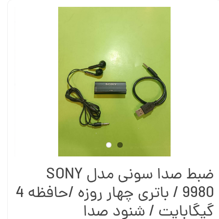
ضبط صدا سونی مدل SONY
9980 / باتری چهار روزه /حافظه 4
گیگابایت / شنود صدا