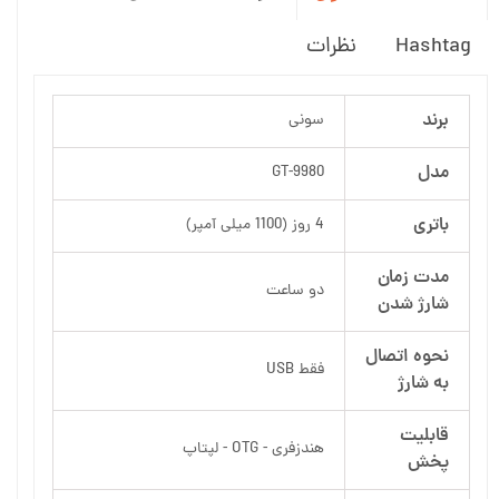
Hashtag
نظرات
برند
سونی
مدل
GT-9980
باتری
4 روز (1100 میلی آمپر)
مدت زمان
دو ساعت
شارژ شدن
نحوه اتصال
فقط USB
به شارژ
قابلیت
هندزفری - OTG - لپتاپ
پخش