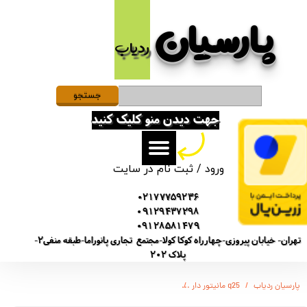
پارسیان​​​​​​​
حساب کاربری من
ردیاب
تغییر گذر واژه
سفارشات
جستجو
جهت دیدن منو کلیک کنید
خروج از حساب کاربری
ورود
/
ثبت نام در سایت
02177759236
09129437298
09128581479
تهران- خیابان پیروزی-چهارراه کوکا کولا-مجتمع تجاری پانوراما-طبقه منفی2-
پلاک 202
پارسیان ردیاب
q25 مانیتور دار
مینی ویس رکوردر ضبط صدا - دارای نمایشگر جهت مدیریت