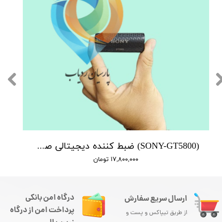
(SONY-GT5800) ضبط کننده دیجیتالی صدا سونی - 12 روز ضبط متوالی -آهنربایی- کیفیت 500db - دارای سنسور صدا + نویز کنسلینگ - 16 گیگ - شنود صدا
۱۷,۸۰۰,۰۰۰ تومان
درگاه امن بانکی
ارسال سریع سفارش
پرداخت امن از درگاه
از طریق تیپاکس و پست و