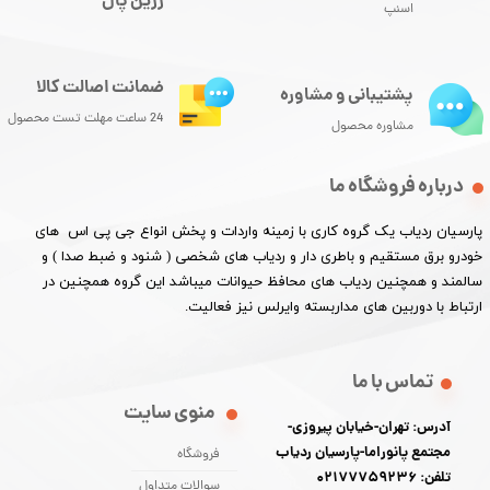
زرین پال
اسنپ
ضمانت اصالت کالا
پشتیبانی و مشاوره
24 ساعت مهلت تست محصول
مشاوره محصول
درباره فروشگاه ما
پارسیان ردیاب یک گروه کاری با زمینه واردات و پخش انواع جی پی اس های
خودرو برق مستقیم و باطری دار و ردیاب های شخصی ( شنود و ضبط صدا ) و
سالمند و همچنین ردیاب های محافظ حیوانات میباشد این گروه همچنین در
ارتباط با دوربین های مداربسته وایرلس نیز فعالیت.​​​​​​​
تماس با ما
منوی سایت
آدرس: تهران-خیابان پیروزی-
مجتمع پانوراما-پارسیان ردیاب
فروشگاه
تلفن: 02177759236
سوالات متداول