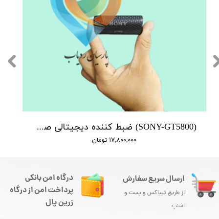
(SONY-GT5800) ضبط کننده دیجیتالی صدا سونی - 12 روز ضبط متوالی -آهنربایی- کیفیت 500db - دارای سنسور صدا + نویز کنسلینگ - 16 گیگ - شنود صدا
۱۷,۸۰۰,۰۰۰ تومان
درگاه امن بانکی
ارسال سریع سفارش
پرداخت امن از درگاه
از طریق تیپاکس و پست و
زرین پال
اسنپ