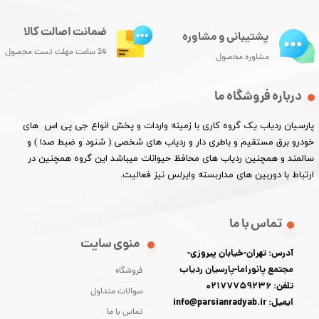
ضمانت اصالت کالا
پشتیبانی و مشاوره
24 ساعت مهلت تست محصول
مشاوره محصول
درباره فروشگاه ما
پارسیان ردیاب یک گروه کاری با زمینه واردات و پخش انواع جی پی اس های
خودرو برق مستقیم و باطری دار و ردیاب های شخصی ( شنود و ضبط صدا ) و
سالمند و همچنین ردیاب های محافظ حیوانات میباشد این گروه همچنین در
ارتباط با دوربین های مداربسته وایرلس نیز فعالیت.​​​​​​​
تماس با ما
منوی سایت
آدرس: تهران-خیابان پیروزی-
مجتمع پانوراما-پارسیان ردیاب
فروشگاه
تلفن: 02177759236
سوالات متداول
ایمیل: info@parsianradyab.ir
تماس با ما