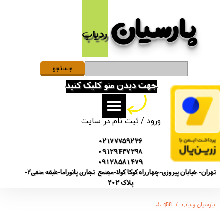
پارسیان​​​​​​​
حساب کاربری من
ردیاب
تغییر گذر واژه
سفارشات
جستجو
جهت دیدن منو کلیک کنید
خروج از حساب کاربری
ورود
/
ثبت نام در سایت
02177759236
09129437298
09128581479
تهران- خیابان پیروزی-چهارراه کوکا کولا-مجتمع تجاری پانوراما-طبقه منفی2-
پلاک 202
پارسیان ردیاب
q58
دستگاه ضبط صدا مدل Q589 - دارای سنسور صدا - - شارژ باتری 6 روز - دارای کابل و هندزفری همراه