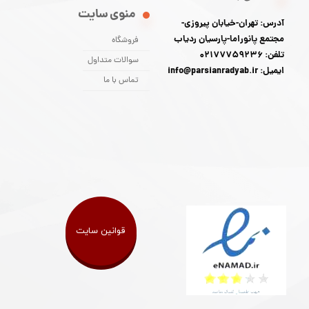
منوی سایت
آدرس: تهران-خیابان پیروزی-
مجتمع پانوراما-پارسیان ردیاب
فروشگاه
تلفن: 02177759236
سوالات متداول
ایمیل: info@parsianradyab.ir
تماس با ما
قوانین سایت