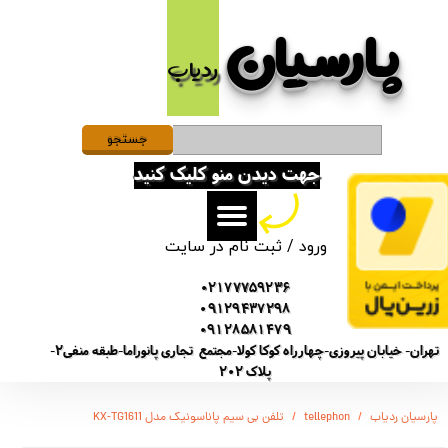
پارسیان​​​​​​​
حساب کاربری من
ردیاب
تغییر گذر واژه
سفارشات
جستجو
جهت دیدن منو کلیک کنید
خروج از حساب کاربری
ورود
/
ثبت نام در سایت
02177759236
09129437298
09128581479
تهران- خیابان پیروزی-چهارراه کوکا کولا-مجتمع تجاری پانوراما-طبقه منفی2-
پلاک 202
پارسیان ردیاب
tellephon
تلفن بی سیم پاناسونیک مدل KX-TG1611