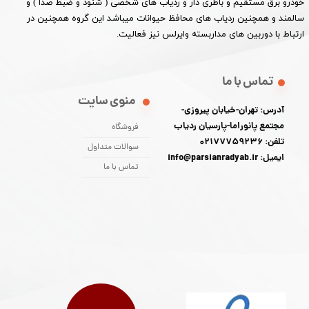
خودرو برق مستقیم و باطری دار و ردیاب های شخصی ( شنود و ضبط صدا ) و
سالمند و همچنین ردیاب های محافظ حیوانات میباشد این گروه همچنین در
ارتباط با دوربین های مداربسته وایرلس نیز فعالیت.​​​​​​​
تماس با ما
منوی سایت
آدرس: تهران-خیابان پیروزی-
مجتمع پانوراما-پارسیان ردیاب
فروشگاه
تلفن: 02177759236
سوالات متداول
ایمیل: info@parsianradyab.ir
تماس با ما