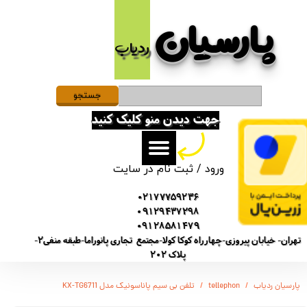
پارسیان​​​​​​​
حساب کاربری من
ردیاب
تغییر گذر واژه
سفارشات
جستجو
جهت دیدن منو کلیک کنید
خروج از حساب کاربری
ورود
/
ثبت نام در سایت
02177759236
09129437298
09128581479
تهران- خیابان پیروزی-چهارراه کوکا کولا-مجتمع تجاری پانوراما-طبقه منفی2-
پلاک 202
پارسیان ردیاب
tellephon
تلفن بی سیم پاناسونیک مدل KX-TG6711