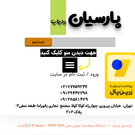
پارسیان​​​​​​​
حساب کاربری من
ردیاب
تغییر گذر واژه
سفارشات
جستجو
جهت دیدن منو کلیک کنید
خروج از حساب کاربری
ورود
/
ثبت نام در سایت
02177759236
09129437298
09128581479
تهران- خیابان پیروزی-چهارراه کوکا کولا-مجتمع تجاری پانوراما-طبقه منفی2-
پلاک 202
پارسیان ردیاب
دستگاه ضبط صدا سونی مدل SONY 5560 - حافظه 16 گیگابایت