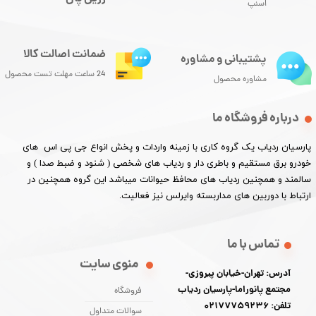
اسنپ
ضمانت اصالت کالا
پشتیبانی و مشاوره
24 ساعت مهلت تست محصول
مشاوره محصول
درباره فروشگاه ما
پارسیان ردیاب یک گروه کاری با زمینه واردات و پخش انواع جی پی اس های
خودرو برق مستقیم و باطری دار و ردیاب های شخصی ( شنود و ضبط صدا ) و
سالمند و همچنین ردیاب های محافظ حیوانات میباشد این گروه همچنین در
ارتباط با دوربین های مداربسته وایرلس نیز فعالیت.​​​​​​​
تماس با ما
منوی سایت
آدرس: تهران-خیابان پیروزی-
مجتمع پانوراما-پارسیان ردیاب
فروشگاه
تلفن: 02177759236
سوالات متداول