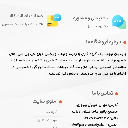
ضمانت اصالت کالا
پشتیبانی و مشاوره
24 ساعت مهلت تست محصول
مشاوره محصول
درباره فروشگاه ما
پارسیان ردیاب یک گروه کاری با زمینه واردات و پخش انواع جی پی اس های
خودرو برق مستقیم و باطری دار و ردیاب های شخصی ( شنود و ضبط صدا ) و
سالمند و همچنین ردیاب های محافظ حیوانات میباشد این گروه همچنین در
ارتباط با دوربین های مداربسته وایرلس نیز فعالیت.​​​​​​​
تماس با ما
منوی سایت
آدرس: تهران-خیابان پیروزی-
مجتمع پانوراما-پارسیان ردیاب
فروشگاه
تلفن: 02177759236
سوالات متداول
ایمیل: info@parsianradyab.ir