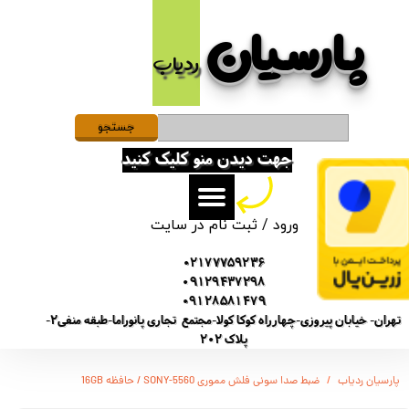
پارسیان​​​​​​​
حساب کاربری من
ردیاب
تغییر گذر واژه
سفارشات
جستجو
جهت دیدن منو کلیک کنید
خروج از حساب کاربری
ورود
/
ثبت نام در سایت
02177759236
09129437298
09128581479
تهران- خیابان پیروزی-چهارراه کوکا کولا-مجتمع تجاری پانوراما-طبقه منفی2-
پلاک 202
پارسیان ردیاب
ضبط صدا سونی فلش مموری SONY-5560 / حافظه 16GB