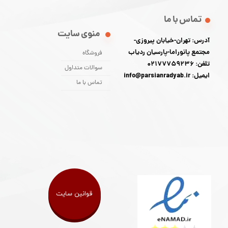
تماس با ما
منوی سایت
آدرس: تهران-خیابان پیروزی-
مجتمع پانوراما-پارسیان ردیاب
فروشگاه
تلفن: 02177759236
سوالات متداول
ایمیل: info@parsianradyab.ir
تماس با ما
قوانین سایت