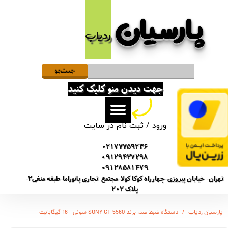
پارسیان​​​​​​​
حساب کاربری من
ردیاب
تغییر گذر واژه
سفارشات
جستجو
جهت دیدن منو کلیک کنید
خروج از حساب کاربری
ورود
/
ثبت نام در سایت
02177759236
09129437298
09128581479
تهران- خیابان پیروزی-چهارراه کوکا کولا-مجتمع تجاری پانوراما-طبقه منفی2-
پلاک 202
پارسیان ردیاب
دستگاه ضبط صدا برند SONY GT-5560 سونی - 16 گیگابایت