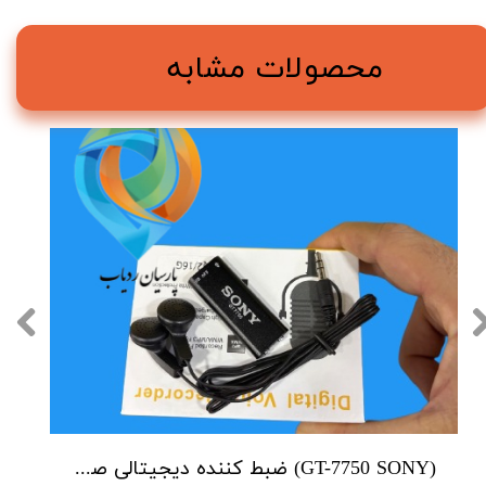
محصولات مشابه
★
★
★
(GT-7750 SONY) ضبط کننده دیجیتالی صدا سونی - 16 گیگابایت - سنسور هوشمند صدا