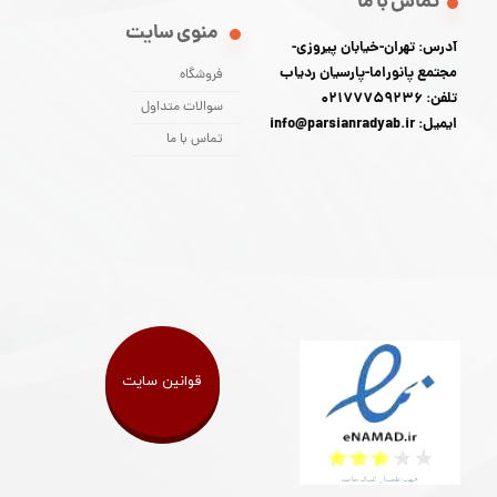
تماس با ما
منوی سایت
آدرس: تهران-خیابان پیروزی-
مجتمع پانوراما-پارسیان ردیاب
فروشگاه
تلفن: 02177759236
سوالات متداول
ایمیل: info@parsianradyab.ir
تماس با ما
قوانین سایت