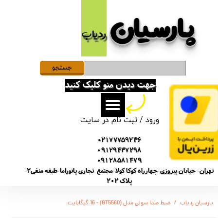
پارسیان​​​​​​​
حساب کاربری من
ردیاب
تغییر گذر واژه
سفارشات
جستجو
جهت دیدن منو کلیک کنید
خروج از حساب کاربری
ورود
/
ثبت نام در سایت
02177759236
09129437298
09128581479
تهران- خیابان پیروزی-چهارراه کوکا کولا-مجتمع تجاری پانوراما-طبقه منفی2-
پلاک 202
پارسیان ردیاب
ضبط صدا سونی مدل (GT5560) - 16 گیگابایت