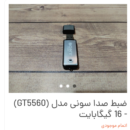
ضبط صدا سونی مدل (GT5560)
- 16 گیگابایت
اتمام موجودی