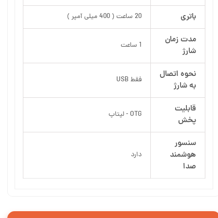
باتری
20 ساعت ( 400 میلی آمپر )
مدت زمان
1 ساعت
شارژ
نحوه اتصال
فقط USB
به شارژ
قابلیت
OTG - لپتاپ
پخش
سنسور
هوشمند
دارد
صدا