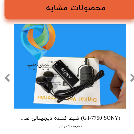
محصولات مشابه
(GT-7750 SONY) ضبط کننده دیجیتالی صدا سونی - 16 گیگابایت - سنسور هوشمند صدا
۹,۰۰۰,۰۰۰ تومان