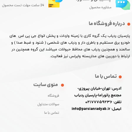
24 ساعت مهلت تست محصول
مشاوره محصول
درباره فروشگاه ما
پارسیان ردیاب یک گروه کاری با زمینه واردات و پخش انواع جی پی اس های
خودرو برق مستقیم و باطری دار و ردیاب های شخصی ( شنود و ضبط صدا ) و
سالمند و همچنین ردیاب های محافظ حیوانات میباشد این گروه همچنین در
ارتباط با دوربین های مداربسته وایرلس نیز فعالیت.​​​​​​​
تماس با ما
منوی سایت
آدرس: تهران-خیابان پیروزی-
مجتمع پانوراما-پارسیان ردیاب
فروشگاه
تلفن: 02177759236
سوالات متداول
ایمیل: info@parsianradyab.ir
تماس با ما