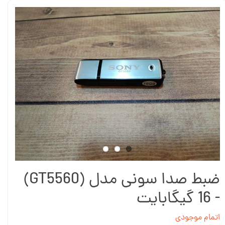
ضبط صدا سونی مدل (GT5560)
- 16 گیگابایت
اتمام موجودی