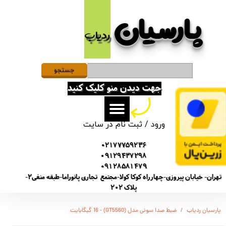
پارسیان​​​​​​​
حساب کاربری من
ردیاب
تغییر گذر واژه
سفارشات
جستجو
جهت دیدن منو کلیک کنید
خروج از حساب کاربری
ورود
/
ثبت نام در سایت
02177759236
09129437298
09128581479
تهران- خیابان پیروزی-چهارراه کوکا کولا-مجتمع تجاری پانوراما-طبقه منفی2-
پلاک 202
پارسیان ردیاب
ضبط صدا سونی مدل (GT5560) - 16 گیگابایت