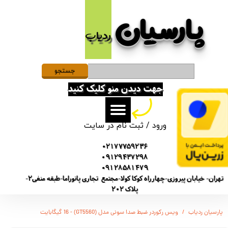
پارسیان​​​​​​​
حساب کاربری من
ردیاب
تغییر گذر واژه
سفارشات
جستجو
جهت دیدن منو کلیک کنید
خروج از حساب کاربری
ورود
/
ثبت نام در سایت
02177759236
09129437298
09128581479
تهران- خیابان پیروزی-چهارراه کوکا کولا-مجتمع تجاری پانوراما-طبقه منفی2-
پلاک 202
پارسیان ردیاب
ویس رکوردر ضبط صدا سونی مدل (GT5560) - 16 گیگابایت