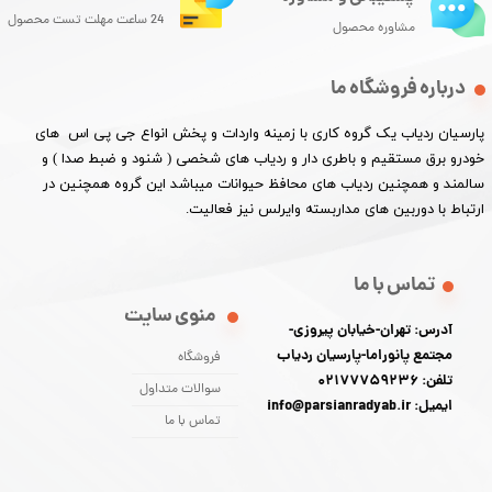
24 ساعت مهلت تست محصول
مشاوره محصول
درباره فروشگاه ما
پارسیان ردیاب یک گروه کاری با زمینه واردات و پخش انواع جی پی اس های
خودرو برق مستقیم و باطری دار و ردیاب های شخصی ( شنود و ضبط صدا ) و
سالمند و همچنین ردیاب های محافظ حیوانات میباشد این گروه همچنین در
ارتباط با دوربین های مداربسته وایرلس نیز فعالیت.​​​​​​​
تماس با ما
منوی سایت
آدرس: تهران-خیابان پیروزی-
مجتمع پانوراما-پارسیان ردیاب
فروشگاه
تلفن: 02177759236
سوالات متداول
ایمیل: info@parsianradyab.ir
تماس با ما