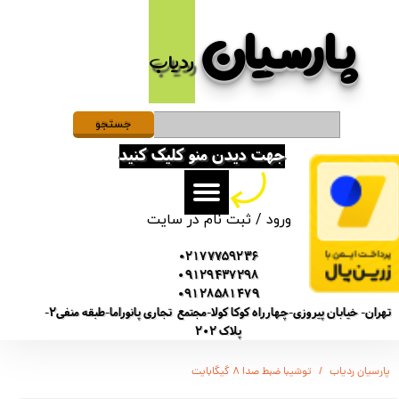
پارسیان​​​​​​​
حساب کاربری من
ردیاب
تغییر گذر واژه
سفارشات
جستجو
جهت دیدن منو کلیک کنید
خروج از حساب کاربری
ورود
/
ثبت نام در سایت
02177759236
09129437298
09128581479
تهران- خیابان پیروزی-چهارراه کوکا کولا-مجتمع تجاری پانوراما-طبقه منفی2-
پلاک 202
پارسیان ردیاب
توشیبا ضبط صدا ۸ گیگابایت