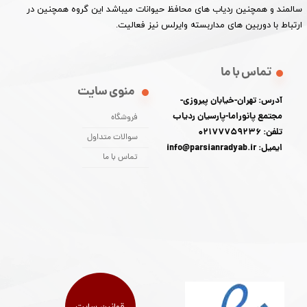
سالمند و همچنین ردیاب های محافظ حیوانات میباشد این گروه همچنین در
ارتباط با دوربین های مداربسته وایرلس نیز فعالیت.​​​​​​​
تماس با ما
منوی سایت
آدرس: تهران-خیابان پیروزی-
مجتمع پانوراما-پارسیان ردیاب
فروشگاه
تلفن: 02177759236
سوالات متداول
ایمیل: info@parsianradyab.ir
تماس با ما
قوانین سایت