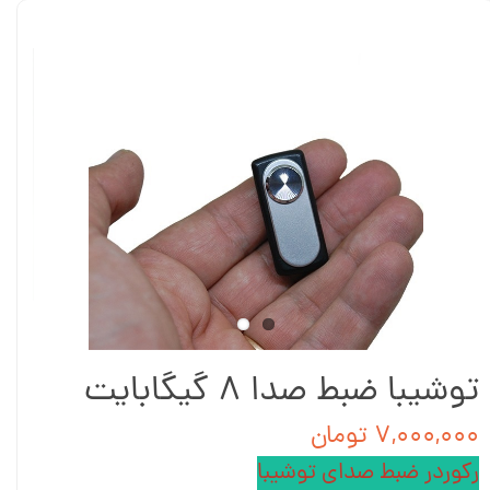
توشیبا ضبط صدا ۸ گیگابایت
۷,۰۰۰,۰۰۰ تومان
رکوردر ضبط صدای توشیبا