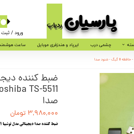
پارسیان​​​​​​​
ردیاب
۰
ورود
/
ثبت ن
حساب کاربر
سته
چشمی درب
ایرپاد و هندزفری موبایل
ساعت هوشمند
تغییر گذر وا
سفارشات
ضبط کننده دیجی
خروج از حسا
صدا
۳,۹۸۰,۰۰۰ تومان
ضبط کننده صدا دیجیتالی مدل توشیبا Toshiba TS-5511 شنود صدا