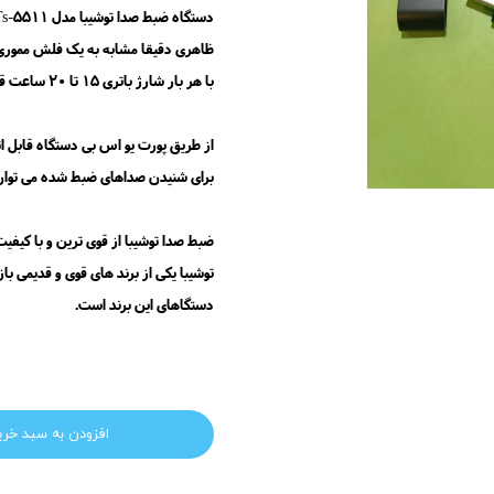
دستگاه ضبط صدا توشیبا مدل Toshiba Ts-5511 دارای 8 گیگ حافظه داخلی می باشد.
ظاهری دقیقا مشابه به یک فلش مموری 
با هر بار شارژ باتری 15 تا 20 ساعت قابلیت ضبط صدا دارد و قابل شارژ مجدد است.
از طریق پورت یو اس بی دستگاه قابل ا
برای شنیدن صداهای ضبط شده می توان از طریق تبدیل Otg به موبایل و یا ب
ضبط صدا توشیبا از قوی ترین و با کیفی
دستگاهای این برند است.
افزودن به سبد خری