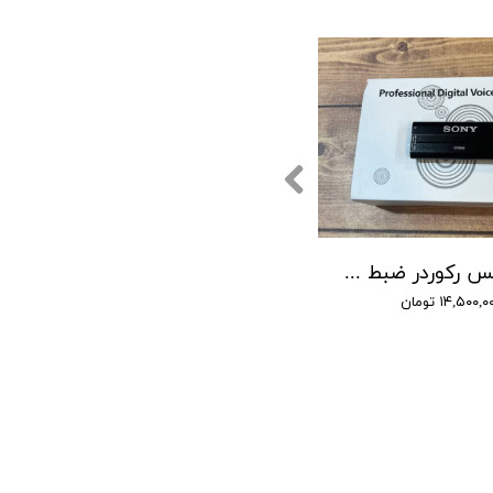
مینی ویس رکوردر ضبط صدا SONY-9980 سونی / باتری 4 روز شارژ / 16 گیگابایت حافظه / شنود صدا
۱۴,۵۰۰, تومان