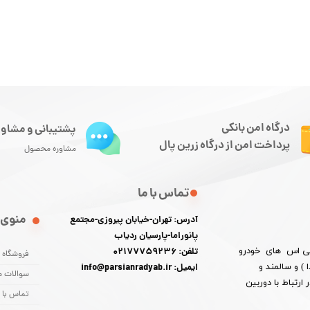
درگاه امن بانکی
پشتیبانی و مشاور
پرداخت امن از درگاه زرین پال
مشاوره محصول
تماس با ما
منوی 
آدرس: تهران-خیابان پیروزی-مجتمع
پانوراما-پارسیان ردیاب
 پی اس های خودرو
تلفن: 02177759236
فروشگاه
) و سالمند و
ایمیل: info@parsianradyab.ir
سوالات م
رتباط با دوربین
تماس با م