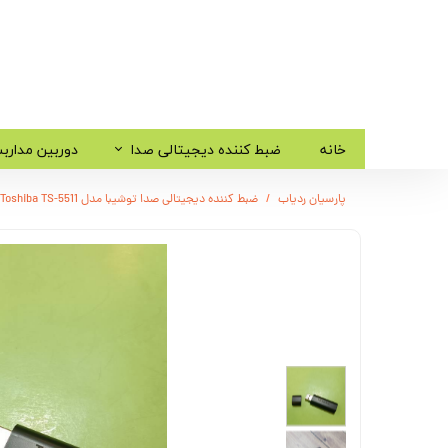
خانه
ضبط کننده دیجیتالی صدا
دوربین مدارب
پارسیان ردیاب
ضبط کننده دیجیتالی صدا توشیبا مدل Toshiba TS-5511 - حافظه 8 گیگ - شنود صدا