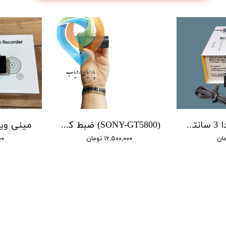
دستگاه ضبط صدا 3 سانتی سونی - SONY GT-7750 / حافظه 8 گیگ - سنسور دار / دارای هندزفری / شنود صدا
(SONY-GT5800) ضبط کننده دیجیتالی صدا سونی - 12 روز ضبط متوالی - آهنربایی- کیفیت 400db - دارای سنسور صدا - 16 گیگ
۱۶,۵۰۰,۰۰۰ تومان
۰۰۰