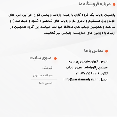
درباره فروشگاه ما
پارسیان ردیاب یک گروه کاری با زمینه واردات و پخش انواع جی پی اس های
خودرو برق مستقیم و باطری دار و ردیاب های شخصی ( شنود و ضبط صدا ) و
سالمند و همچنین ردیاب های محافظ حیوانات میباشد این گروه همچنین در
ارتباط با دوربین های مداربسته وایرلس نیز فعالیت.​​​​​​​
تماس با ما
منوی سایت
آدرس: تهران-خیابان پیروزی-
مجتمع پانوراما-پارسیان ردیاب
فروشگاه
تلفن: 02177759236
سوالات متداول
ایمیل: info@parsianradyab.ir
تماس با ما