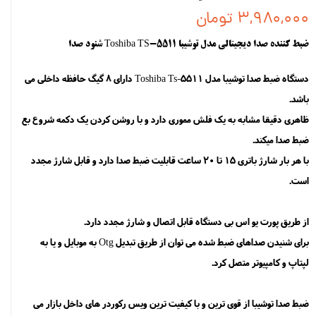
۳,۹۸۰,۰۰۰ تومان
ضبط کننده صدا دیجیتالی مدل توشیبا Toshiba TS-5511 شنود صدا
دستگاه ضبط صدا توشیبا مدل Toshiba Ts-5511 دارای 8 گیگ حافظه داخلی می
باشد.
ظاهری دقیقا مشابه به یک فلش مموری دارد و با روشن کردن یک دکمه شروع بع
ضبط صدا میکند.
با هر بار شارژ باتری 15 تا 20 ساعت قابلیت ضبط صدا دارد و قابل شارژ مجدد
است.
از طریق پورت یو اس بی دستگاه قابل اتصال و شارژ مجدد دارد.
برای شنیدن صداهای ضبط شده می توان از طریق تبدیل Otg به موبایل و یا به
لپتاپ و کامپیوتر متصل کرد.
ضبط صدا توشیبا از قوی ترین و با کیفیت ترین ویس رکوردر های داخل بازار می