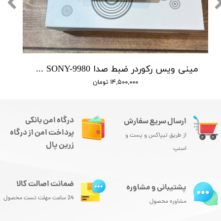
مینی ویس رکوردر ضبط صدا SONY-9980 سونی / باتری 4 روز شارژ / 16 گیگابایت حافظه / شنود صدا
۱۴,۵۰۰,۰۰۰ تومان
درگاه امن بانکی
ارسال سریع سفارش
پرداخت امن از درگاه
از طریق تیپاکس و پست و
زرین پال
اسنپ
ضمانت اصالت کالا
پشتیبانی و مشاوره
24 ساعت مهلت تست محصول
مشاوره محصول