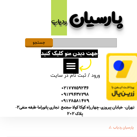
پارسیان​​​​​​​
حساب کاربری من
ردیاب
تغییر گذر واژه
سفارشات
جستجو
جهت دیدن منو کلیک کنید
خروج از حساب کاربری
ورود
/
ثبت نام در سایت
02177759236
09129437298
09128581479
تهران- خیابان پیروزی-چهارراه کوکا کولا-مجتمع تجاری پانوراما-طبقه منفی2-
پلاک 202
پارسیان ردیاب
ضبط کننده دیجیتالی صدا توشیبا مدل Toshiba TS-5511 - حافظه 8 گیگ - شنود صدا