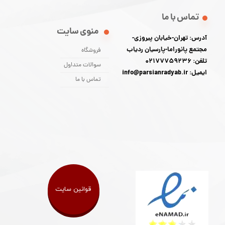
تماس با ما
منوی سایت
آدرس: تهران-خیابان پیروزی-
مجتمع پانوراما-پارسیان ردیاب
فروشگاه
تلفن: 02177759236
سوالات متداول
ایمیل: info@parsianradyab.ir
تماس با ما
قوانین سایت