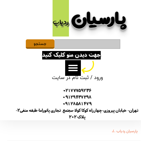
پارسیان​​​​​​​
حساب کاربری من
ردیاب
تغییر گذر واژه
سفارشات
جستجو
جهت دیدن منو کلیک کنید
خروج از حساب کاربری
ورود
/
ثبت نام در سایت
02177759236
09129437298
09128581479
تهران- خیابان پیروزی-چهارراه کوکا کولا-مجتمع تجاری پانوراما-طبقه منفی2-
پلاک 202
پارسیان ردیاب
ضبط کننده دیجیتالی صدا توشیبا مدل Toshiba TS-3111 - حافظه 8 گیگ - شنود صدا