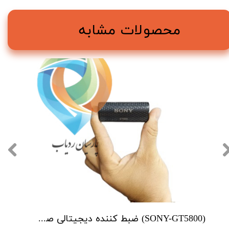
محصولات مشابه
(SONY-GT5800) ضبط کننده دیجیتالی صدا سونی - 12 روز ضبط متوالی -مگنتی- کیفیت 500db - دارای سنسور صدا - 16 گیگ