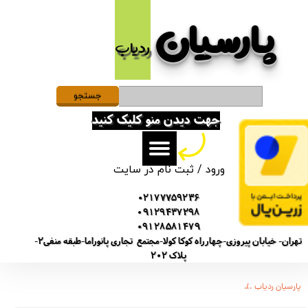
پارسیان​​​​​​​
حساب کاربری من
ردیاب
تغییر گذر واژه
سفارشات
جستجو
جهت دیدن منو کلیک کنید
خروج از حساب کاربری
ورود
/
ثبت نام در سایت
02177759236
09129437298
09128581479
تهران- خیابان پیروزی-چهارراه کوکا کولا-مجتمع تجاری پانوراما-طبقه منفی2-
پلاک 202
پارسیان ردیاب
ضبط صدا سونی مدل (GT5560) - 16 گیگابایت حافظه / باتری قابل شارژ