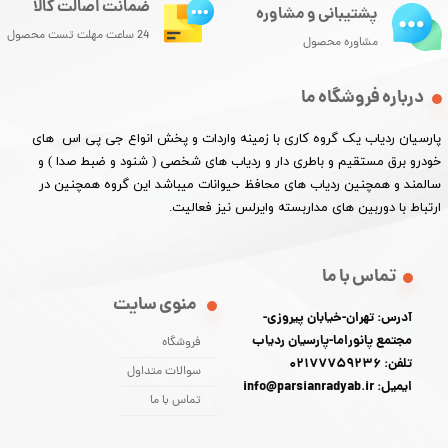
ضمانت اصالت کالا
پشتیبانی و مشاوره
24 ساعت مهلت تست محصول
مشاوره محصول
درباره فروشگاه ما
پارسیان ردیاب یک گروه کاری با زمینه واردات و پخش انواع جی پی اس های
خودرو برق مستقیم و باطری دار و ردیاب های شخصی ( شنود و ضبط صدا ) و
سالمند و همچنین ردیاب های محافظ حیوانات میباشد این گروه همچنین در
ارتباط با دوربین های مداربسته وایرلس نیز فعالیت.​​​​​​​
تماس با ما
منوی سایت
آدرس: تهران-خیابان پیروزی-
مجتمع پانوراما-پارسیان ردیاب
فروشگاه
تلفن: 02177759236
سوالات متداول
ایمیل: info@parsianradyab.ir
تماس با ما