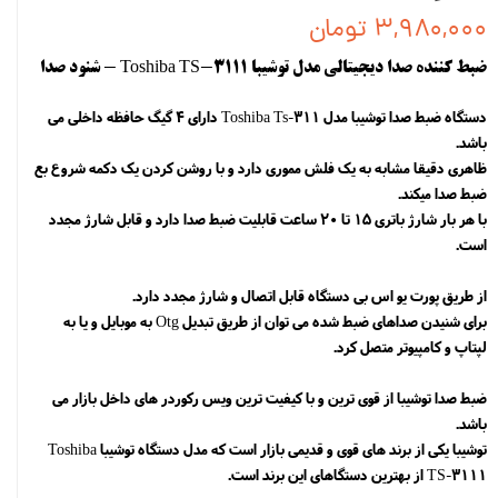
۳,۹۸۰,۰۰۰ تومان
ضبط کننده صدا دیجیتالی مدل توشیبا Toshiba TS-3111 - شنود صدا
دستگاه ضبط صدا توشیبا مدل Toshiba Ts-311 دارای 4 گیگ حافظه داخلی می
باشد.
ظاهری دقیقا مشابه به یک فلش مموری دارد و با روشن کردن یک دکمه شروع بع
ضبط صدا میکند.
با هر بار شارژ باتری 15 تا 20 ساعت قابلیت ضبط صدا دارد و قابل شارژ مجدد
است.
از طریق پورت یو اس بی دستگاه قابل اتصال و شارژ مجدد دارد.
برای شنیدن صداهای ضبط شده می توان از طریق تبدیل Otg به موبایل و یا به
لپتاپ و کامپیوتر متصل کرد.
ضبط صدا توشیبا از قوی ترین و با کیفیت ترین ویس رکوردر های داخل بازار می
باشد.
توشیبا یکی از برند های قوی و قدیمی بازار است که مدل دستگاه توشیبا Toshiba
TS-3111 از بهترین دستگاهای این برند است.