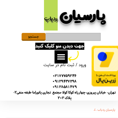
پارسیان​​​​​​​
حساب کاربری من
ردیاب
تغییر گذر واژه
سفارشات
جستجو
جهت دیدن منو کلیک کنید
خروج از حساب کاربری
ورود
/
ثبت نام در سایت
02177759236
09129437298
09128581479
تهران- خیابان پیروزی-چهارراه کوکا کولا-مجتمع تجاری پانوراما-طبقه منفی2-
پلاک 202
پارسیان ردیاب
ضبط کننده دیجیتالی صدا توشیبا مدل TS03 - حافظه 8 گیگ - شنود صدا