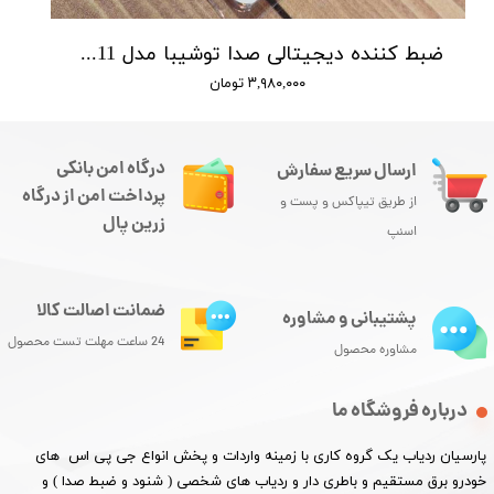
ضبط کننده دیجیتالی صدا توشیبا مدل Toshiba TS-3111 - حافظه 4 گیگ - شنود صدا
۳,۹۸۰,۰۰۰ تومان
درگاه امن بانکی
ارسال سریع سفارش
پرداخت امن از درگاه
از طریق تیپاکس و پست و
زرین پال
اسنپ
ضمانت اصالت کالا
پشتیبانی و مشاوره
24 ساعت مهلت تست محصول
مشاوره محصول
درباره فروشگاه ما
پارسیان ردیاب یک گروه کاری با زمینه واردات و پخش انواع جی پی اس های
خودرو برق مستقیم و باطری دار و ردیاب های شخصی ( شنود و ضبط صدا ) و