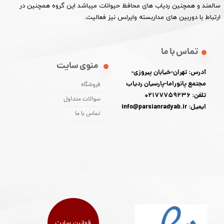
سالمند و همچنین ردیاب های محافظ حیوانات میباشد این گروه همچنین در
ارتباط با دوربین های مداربسته وایرلس نیز فعالیت.​​​​​​​
تماس با ما
منوی سایت
آدرس: تهران-خیابان پیروزی-
مجتمع پانوراما-پارسیان ردیاب
فروشگاه
تلفن: 02177759236
سوالات متداول
ایمیل: info@parsianradyab.ir
تماس با ما
قوانین سایت