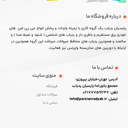
مشاوره محصول
درباره فروشگاه ما
پارسیان ردیاب یک گروه کاری با زمینه واردات و پخش انواع جی پی اس های
خودرو برق مستقیم و باطری دار و ردیاب های شخصی ( شنود و ضبط صدا ) و
سالمند و همچنین ردیاب های محافظ حیوانات میباشد این گروه همچنین در
ارتباط با دوربین های مداربسته وایرلس نیز فعالیت.​​​​​​​
تماس با ما
منوی سایت
آدرس: تهران-خیابان پیروزی-
مجتمع پانوراما-پارسیان ردیاب
فروشگاه
تلفن: 02177759236
سوالات متداول
ایمیل: info@parsianradyab.ir
تماس با ما