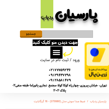
پارسیان​​​​​​​
حساب کاربری من
ردیاب
تغییر گذر واژه
سفارشات
جستجو
جهت دیدن منو کلیک کنید
خروج از حساب کاربری
ورود
/
ثبت نام در سایت
02177759236
09129437298
09128581479
تهران- خیابان پیروزی-چهارراه کوکا کولا-مجتمع تجاری پانوراما-طبقه منفی2-
پلاک 202
پارسیان ردیاب
ضبط صدا سونی مدل (GT9980) - 16 گیگابایت