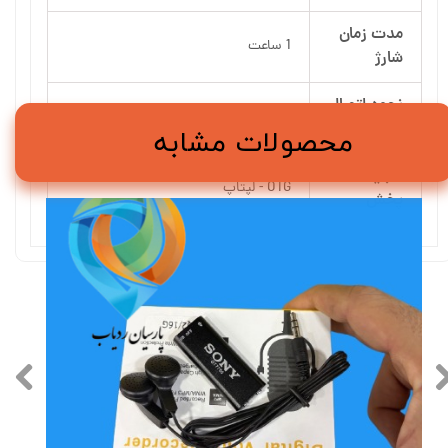
مدت زمان
1 ساعت
شارژ
نحوه اتصال
فقط USB
محصولات مشابه
به شارژ
قابلیت
OTG - لپتاپ
پخش