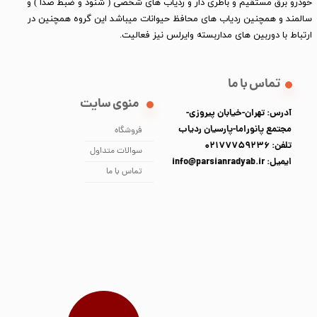
خودرو برق مستقیم و باطری دار و ردیاب های شخصی ( شنود و ضبط صدا ) و
سالمند و همچنین ردیاب های محافظ حیوانات میباشد این گروه همچنین در
ارتباط با دوربین های مداربسته وایرلس نیز فعالیت.​​​​​​​
تماس با ما
منوی سایت
آدرس: تهران-خیابان پیروزی-
مجتمع پانوراما-پارسیان ردیاب
فروشگاه
تلفن: 02177759236
سوالات متداول
ایمیل: info@parsianradyab.ir
تماس با ما