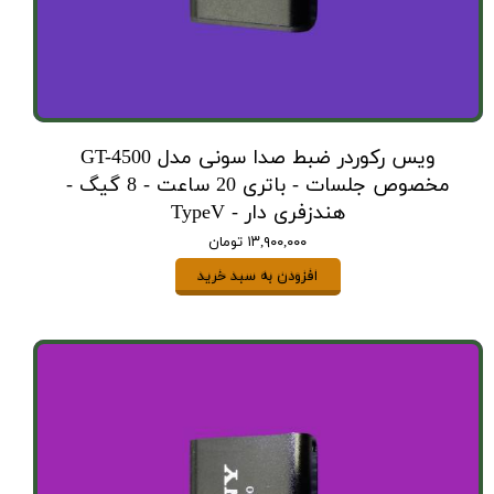
ویس رکوردر ضبط صدا سونی مدل GT-4500
مخصوص جلسات - باتری 20 ساعت - 8 گیگ -
هندزفری دار - TypeV
۱۳,۹۰۰,۰۰۰ تومان
افزودن به سبد خرید