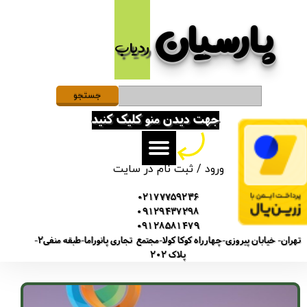
پارسیان​​​​​​​
حساب کاربری من
ردیاب
تغییر گذر واژه
سفارشات
جستجو
جهت دیدن منو کلیک کنید
خروج از حساب کاربری
ورود
/
ثبت نام در سایت
02177759236
09129437298
09128581479
تهران- خیابان پیروزی-چهارراه کوکا کولا-مجتمع تجاری پانوراما-طبقه منفی2-
پلاک 202