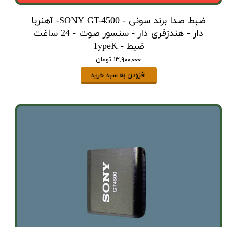
ضبط صدا برند سونی - SONY GT-4500- آهنربا
دار - هندزفری دار - سنسور صوت - 24 ساغت
ضبط - TypeK
۱۳,۹۰۰,۰۰۰ تومان
افزودن به سبد خرید