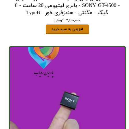
- SONY GT-4500 - باتری لیتیومی 20 ساعت - 8
گیگ - مگنتی - هندزفری خور - TypeB
۱۳,۹۰۰,۰۰۰ تومان
افزودن به سبد خرید