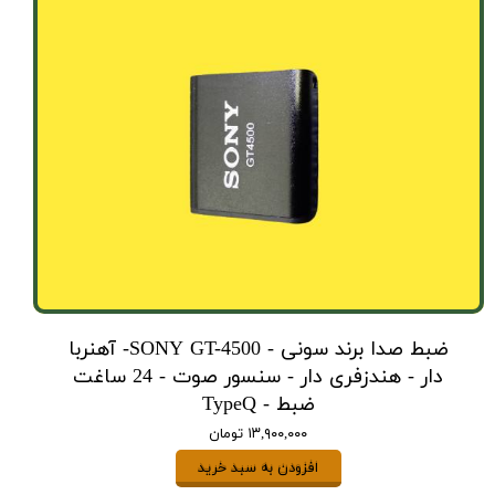
ضبط صدا برند سونی - SONY GT-4500- آهنربا
دار - هندزفری دار - سنسور صوت - 24 ساغت
ضبط - TypeQ
۱۳,۹۰۰,۰۰۰ تومان
افزودن به سبد خرید