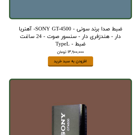
ضبط صدا برند سونی - SONY GT-4500- آهنربا
دار - هندزفری دار - سنسور صوت - 24 ساغت
ضبط - TypeL
۱۳,۹۰۰,۰۰۰ تومان
افزودن به سبد خرید