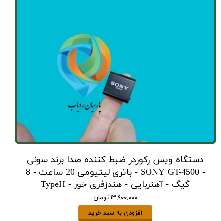
دستگاه ویس رکوردر ضبط کننده صدا برند سونی
- SONY GT-4500 - باتری لیتیومی 20 ساعت - 8
گیگ - آهنربایی - هندزفری خور - TypeH
۱۳,۹۰۰,۰۰۰ تومان
افزودن به سبد خرید