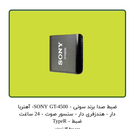
ضبط صدا برند سونی - SONY GT-4500- آهنربا
دار - هندزفری دار - سنسور صوت - 24 ساغت
ضبط - TypeR
۱۳,۹۰۰,۰۰۰ تومان