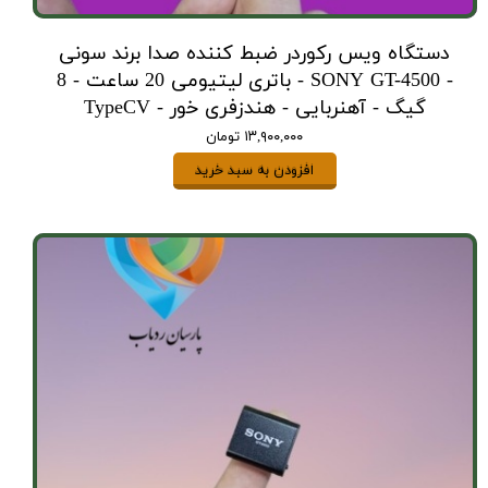
دستگاه ویس رکوردر ضبط کننده صدا برند سونی
- SONY GT-4500 - باتری لیتیومی 20 ساعت - 8
گیگ - آهنربایی - هندزفری خور - TypeCV
۱۳,۹۰۰,۰۰۰ تومان
افزودن به سبد خرید