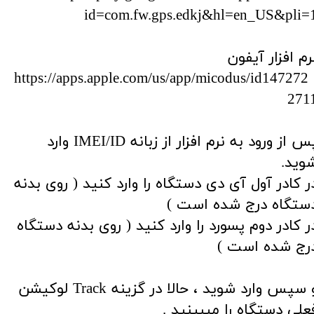
id=com.fw.gps.edkj&hl=en_US&pli=
رم افزار آیفون
: https://apps.apple.com/us/app/micodus/id147272
271
پس از ورود به نرم افزار از زبانه IMEI/ID وارد
وید.
ر کادر آول آی دی دستگاه را وارد کنید ( روی بدنه
ستگاه درج شده است )
ر کادر دوم پسورد را وارد کنید ( روی بدنه دستگاه
رج شده است )
و سپس وارد شوید ، حالا در گزینه Track لوکیشن
علی دستگاه را میبینید .