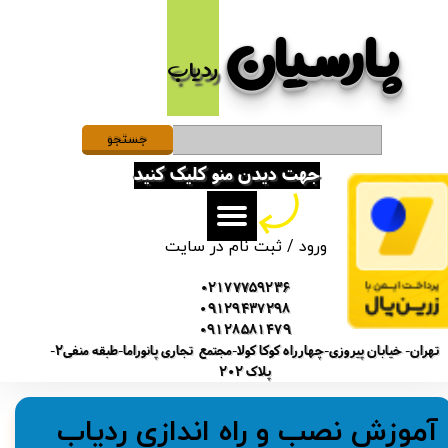
پارسیان​​​​​​​
حساب کاربری من
ردیاب
تغییر گذر واژه
سفارشات
جستجو
جهت دیدن منو کلیک کنید
خروج از حساب کاربری
ورود
/
ثبت نام در سایت
02177759236
09129437298
09128581479
تهران- خیابان پیروزی-چهارراه کوکا کولا-مجتمع تجاری پانوراما-طبقه منفی2-
پلاک 202
​آموزش نصب و راه اندازی ردیاب