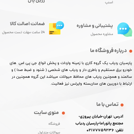
زرین پال
اسنپ
ضمانت اصالت کالا
پشتیبانی و مشاوره
24 ساعت مهلت تست محصول
مشاوره محصول
درباره فروشگاه ما
پارسیان ردیاب یک گروه کاری با زمینه واردات و پخش انواع جی پی اس های
خودرو برق مستقیم و باطری دار و ردیاب های شخصی ( شنود و ضبط صدا ) و
سالمند و همچنین ردیاب های محافظ حیوانات میباشد این گروه همچنین در
ارتباط با دوربین های مداربسته وایرلس نیز فعالیت.​​​​​​​
تماس با ما
منوی سایت
آدرس: تهران-خیابان پیروزی-
مجتمع پانوراما-پارسیان ردیاب
فروشگاه
تلفن: 02177759236
سوالات متداول