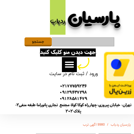
پارسیان​​​​​​​
حساب کاربری من
ردیاب
تغییر گذر واژه
سفارشات
جستجو
جهت دیدن منو کلیک کنید
خروج از حساب کاربری
ورود
/
ثبت نام در سایت
02177759236
09129437298
09128581479
تهران- خیابان پیروزی-چهارراه کوکا کولا-مجتمع تجاری پانوراما-طبقه منفی2-
پلاک 202
پارسیان ردیاب
9980 اگهی ترب