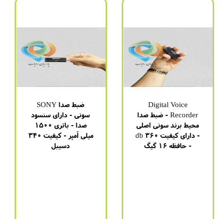
Digital Voice
ضبط صدا SONY
Recorder - ضبط صدا
سونی - دارای سنسود
محیط برند سونی اصلی
صدا - باتری 1500
- دارای کیفیت 360 db
میلی آمپر - کیفیت 340
- حافظه 16 گیگ
دسیبل
برند
:
سونی
برند
:
سونی
مدل
:
GT-9980
مدل
:
GT-9980
باتری
:
4 روز (1100 میلی
باتری
:
4 روز (1100 میلی
آمپر)
آمپر)
مدت زمان شارژ شدن
:
دو
مدت زمان شارژ شدن
:
دو
ساعت
ساعت