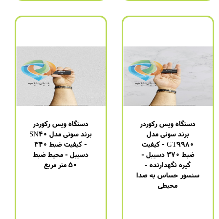
دستگاه ویس رکوردر
دستگاه ویس رکوردر
برند سونی مدل
برند سونی مدل SN40
GT9980 - کیفیت
- کیفیت ضبط 340
ضبط 370 دسیبل -
دسیبل - محیط ضبط
گیره نگهدارنده -
50 متر مربع
سنسور حساس به صدا
برند
:
سونی
محیطی
مدل
:
GT-9980
برند
:
سونی
باتری
:
4 روز (1100 میلی
مدل
:
GT-9980
آمپر)