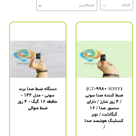
مرتبط‌ترین
(GT-9980 SONY)
دستگاه ضبط صدا برند
ضبط کننده صدا سونی
سونی - مدل S32 -
/ 4 روز شارژ / دارای
حافظه 16 گیگ - 4 روز
سنسور صدا / 16
ضبط متوالی
گیگابایت / نویز
برند
:
سونی
کنسلینگ هوشمند صدا
مدل
:
GT-9980
/
باتری
:
4 روز (1100 میلی