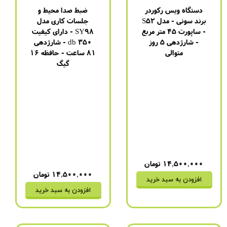
دستگاه ویس رکوردر
ضبط صدا محیط و
برند سونی - مدل S52
جلسات کاری مدل
- ساپورت 45 متر مربع
SY98 - دارای کیفیت
- شارژدهی 5 روز
350 db - شارژدهی
متوالی
81 ساعت - حافظه 16
گیگ
برند
:
سونی
مدل
:
GT-9980
برند
:
سونی
باتری
:
4 روز (1100 میلی
مدل
:
GT-9980
آمپر)
باتری
:
4 روز (1100 میلی
مدت زمان شارژ شدن
:
دو
آمپر)
ساعت
مدت زمان شارژ شدن
:
دو
نحوه اتصال به شارژ
:
فقط
ساعت
USB
نحوه اتصال به شارژ
:
فقط
USB
۱۴,۵۰۰,۰۰۰ تومان
۱۴,۵۰۰,۰۰۰ تومان
افزودن به سبد خرید
افزودن به سبد خرید