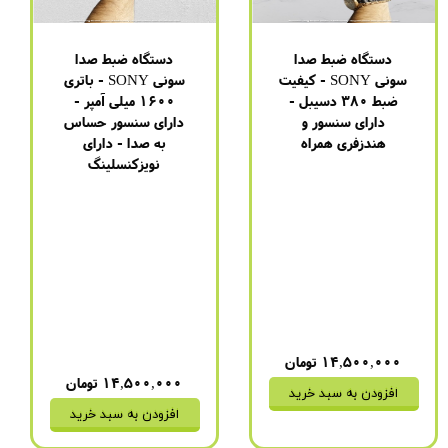
دستگاه ضبط صدا
دستگاه ضبط صدا
سونی SONY - کیفیت
سونی SONY - باتری
ضبط 380 دسیبل -
1600 میلی آمپر -
دارای سنسور و
دارای سنسور حساس
هندزفری همراه
به صدا - دارای
نویزکنسلینگ
برند
:
سونی
مدل
:
GT-9980
برند
:
سونی
باتری
:
4 روز (1100 میلی
مدل
:
GT-9980
آمپر)
باتری
:
4 روز (1100 میلی
مدت زمان شارژ شدن
:
دو
آمپر)
ساعت
مدت زمان شارژ شدن
:
دو
نحوه اتصال به شارژ
:
فقط
ساعت
USB
نحوه اتصال به شارژ
:
فقط
USB
۱۴,۵۰۰,۰۰۰ تومان
۱۴,۵۰۰,۰۰۰ تومان
افزودن به سبد خرید
افزودن به سبد خرید