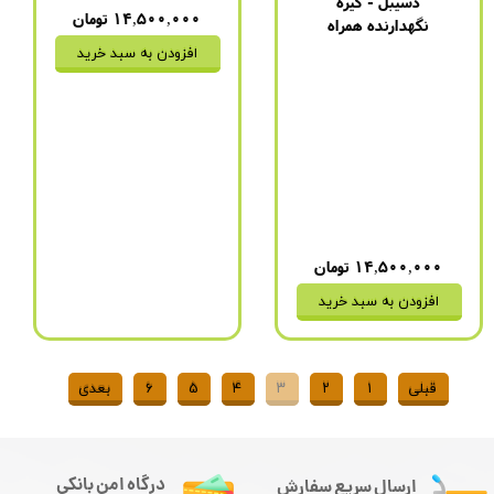
دسیبل - گیره
۱۴,۵۰۰,۰۰۰ تومان
نگهدارنده همراه
افزودن به سبد خرید
برند
:
سونی
مدل
:
GT-9980
باتری
:
4 روز (1100 میلی
آمپر)
مدت زمان شارژ شدن
:
دو
ساعت
نحوه اتصال به شارژ
:
فقط
USB
۱۴,۵۰۰,۰۰۰ تومان
افزودن به سبد خرید
قبلی
۱
۲
۳
۴
۵
۶
بعدی
درگاه امن بانکی
ارسال سریع سفارش