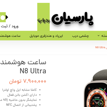
پارسیان​​​​​​​
ردیاب
۰
ورود
/
ثبت ن
حساب کاربر
سته
چشمی درب
ایرپاد و هندزفری موبایل
ساعت هوشمند
تغییر گذر وا
N
سفارشات
ساعت هوشمند طر
خروج از حسا
N8 Ultra
۷,۹۰۰,۰۰۰ تومان
کاملا مشابه اپل واچ اولترا
دارای اکشن باتن فعال
نمایشگر بدون حاشیه (49 میلیمتر)
پشتیبانی از اتصال NFC