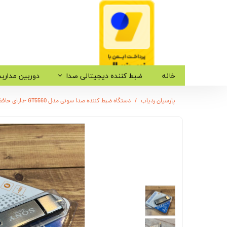
خانه
ضبط کننده دیجیتالی صدا
دوربین مدارب
پارسیان ردیاب
دستگاه ضبط کننده صدا سونی مدل GT5560 -دارای حافظه 16 گیگابایت - شنود صدا