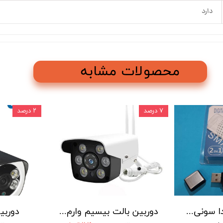
دارد
محصولات مشابه
۷ درصد
۲ درصد
دستگاه ضبط صدا سونی مدل SONY 5560 - حافظه 16 گیگابایت
دوربین بالت بیسیم وارم لایت دار
دوربی