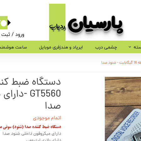
پارسیان​​​​​​​
ردیاب
۰
ورود
/
ثبت ن
حساب کاربر
سته
چشمی درب
ایرپاد و هندزفری موبایل
ساعت هوشمند
تغییر گذر وا
سفارشات
دستگاه ضبط کن
خروج از حسا
صدا
اتمام موجودی
دستگاه ضبط کننده صدا (شنود) سونی مدل 560
دارای میکروفون داخلی شنود صدا
دارای باتری لیتیومی