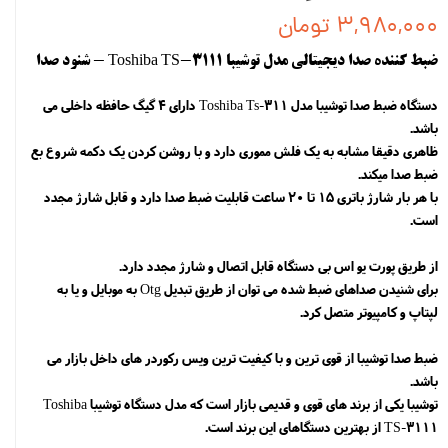
۳,۹۸۰,۰۰۰ تومان
ضبط کننده صدا دیجیتالی مدل توشیبا Toshiba TS-3111 - شنود صدا
دستگاه ضبط صدا توشیبا مدل Toshiba Ts-311 دارای 4 گیگ حافظه داخلی می
باشد.
ظاهری دقیقا مشابه به یک فلش مموری دارد و با روشن کردن یک دکمه شروع بع
ضبط صدا میکند.
با هر بار شارژ باتری 15 تا 20 ساعت قابلیت ضبط صدا دارد و قابل شارژ مجدد
است.
از طریق پورت یو اس بی دستگاه قابل اتصال و شارژ مجدد دارد.
برای شنیدن صداهای ضبط شده می توان از طریق تبدیل Otg به موبایل و یا به
لپتاپ و کامپیوتر متصل کرد.
ضبط صدا توشیبا از قوی ترین و با کیفیت ترین ویس رکوردر های داخل بازار می
باشد.
توشیبا یکی از برند های قوی و قدیمی بازار است که مدل دستگاه توشیبا Toshiba
TS-3111 از بهترین دستگاهای این برند است.