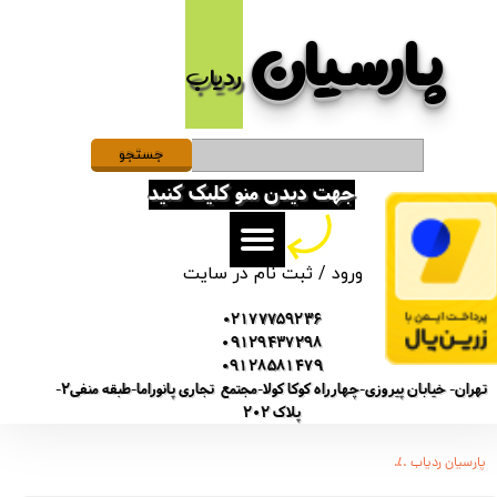
پارسیان​​​​​​​
حساب کاربری من
ردیاب
تغییر گذر واژه
سفارشات
جستجو
جهت دیدن منو کلیک کنید
خروج از حساب کاربری
ورود
/
ثبت نام در سایت
02177759236
09129437298
09128581479
تهران- خیابان پیروزی-چهارراه کوکا کولا-مجتمع تجاری پانوراما-طبقه منفی2-
پلاک 202
پارسیان ردیاب
ضبط کننده دیجیتالی صدا توشیبا مدل Toshiba TS-3111 - حافظه 4 گیگ - شنود صدا