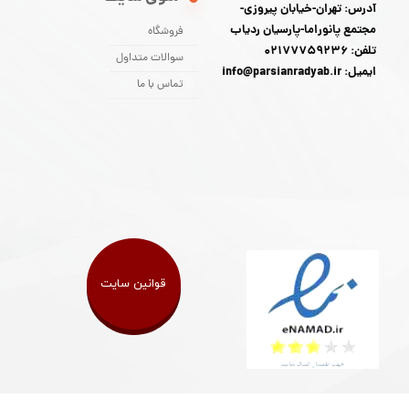
آدرس: تهران-خیابان پیروزی-
مجتمع پانوراما-پارسیان ردیاب
فروشگاه
تلفن: 02177759236
سوالات متداول
ایمیل: info@parsianradyab.ir
تماس با ما
قوانین سایت