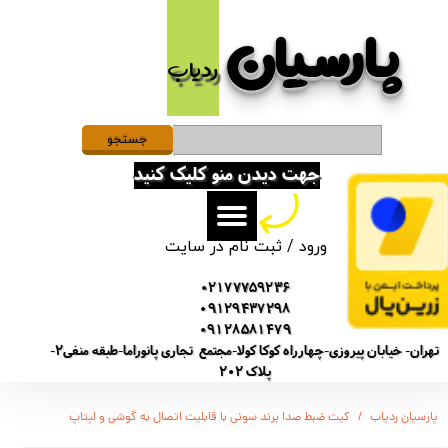
پارسیان​​​​​​​
حساب کاربری من
ردیاب
تغییر گذر واژه
سفارشات
جستجو
جهت دیدن منو کلیک کنید
خروج از حساب کاربری
ورود
/
ثبت نام در سایت
02177759236
09129437298
09128581479
تهران- خیابان پیروزی-چهارراه کوکا کولا-مجتمع تجاری پانوراما-طبقه منفی2-
پلاک 202
پارسیان ردیاب
کیت ضبط صدا برند سونی با قابلیت اتصال به گوشی و لپتاپ