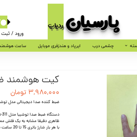
پارسیان​​​​​​​
ردیاب
۰
ورود
/
ثبت ن
حساب کاربر
سته
چشمی درب
ایرپاد و هندزفری موبایل
ساعت هوشمند
تغییر گذر وا
سفارشات
کیت هوشمند ضب
خروج از حسا
۳,۹۸۰,۰۰۰ تومان
ضبط کننده صدا دیجیتالی مدل توشیبا iba TS-3111
دستگاه ضبط صدا توشیبا مدل Toshiba Ts-311 دارای 8 گیگ حافظه داخلی می باشد.
ظاهری دقیقا مشابه به یک فلش ممو
با هر بار شارژ باتری 15 تا 20 ساعت قابلیت ضبط صدا دارد و قابل شارژ مجدد است.