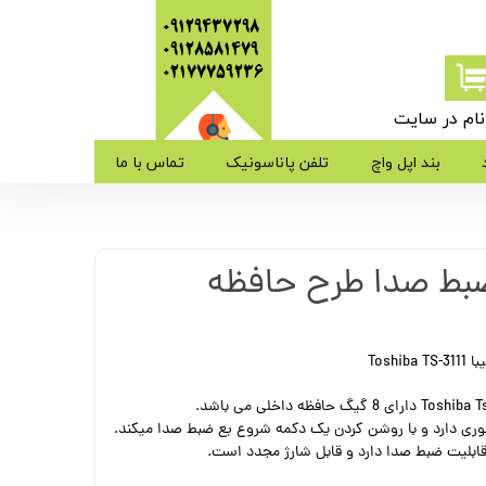
09129437298
09128581479
​​​​​​​02177759236
ام در سایت
ی من
بند اپل واچ
تلفن پاناسونیک
تماس با ما
ژه
ط صدا طرح حافظه
ب کاربری
Tosh
ری دارد و با روشن کردن یک دکمه شروع بع ضبط صدا میکند.