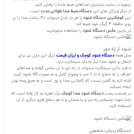
پسورد در سایت پشتیبان صداهای ضبط شده را پخش کنید
دستگاه ضبط صدا طولانی مدت
از دیگر ویژگی های این
است .
کوچکترین دستگاه شنود
این
با هر بار شارژ میتواند ۴۰ ساعت صدا را بر
روی حافظه ۴ گیگ خود ضبط کند
عکس دستگاه شنود
در پایین
را مشاهده میفرمایید
شنود از راه دور
دستگاه شنود کوچک و ارزان قیمت
مثل همه
دیگر این مدل نیز برای
انتقال و شنود صدا نیاز به یک سیمکارت دارد
با قرار دادن سیمکارت میتواند از راه دور با ان تماس گرفته و صداهای
اطراف را به شعاع ۷ تا ۸ متر با وضوح کامل و به صورت HD شنود کنید.
البته لازم به گفتن نیست که کاملا بی صدا و نور است و به هیچ وجه نویز
ایجاد نمیکند.
دستگاه شنود صدا کوچک
در قسمت پشت
یک اهنربا به کار رفته است که
شما جهت چسباندن به میز و یا صندلی و یا هر سطح فلزی دیگری از ان
استفاده کنید
دستگاه ردیاب شخصی