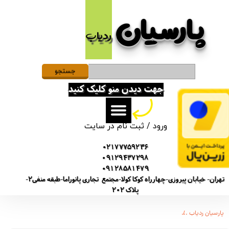
پارسیان​​​​​​​
حساب کاربری من
ردیاب
تغییر گذر واژه
سفارشات
جستجو
جهت دیدن منو کلیک کنید
خروج از حساب کاربری
ورود
/
ثبت نام در سایت
02177759236
09129437298
09128581479
تهران- خیابان پیروزی-چهارراه کوکا کولا-مجتمع تجاری پانوراما-طبقه منفی2-
پلاک 202
پارسیان ردیاب
دستگاه سیمکارتی و میکروفن آنلاین از راه دور g2 مکالمه ضبط صدا ردیاب