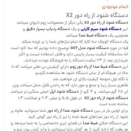
اتمام موجودی
دستگاه شنود از راه دور X2
دستگاه شنود از راه دور X2
یکی دیگر از محصولات زوم تایوان میباشد
دستگاه شنود سیم کارتی
دستگاه ردیاب بسیار دقیق
این
و یک
و
دستگاه ضبط صدا
همچنین یک
میباشد
یک دستگاه کوچک سه کاره که تمام نیازهای شما را بر اورده میکند
دستگاه شنود مدل G07
قبلا در مورد
توضیح داده بودیم که سه کاره است
اما متاسفانه کیفیت بسیار پایینی دارد و قابل استفاده نیست و اکثر
خریداران بعد از ۲۴ ساعت دستگاه را به فروشگاه عودت میدادند.
دستگاه ضبط صدا از راه دور زوم
این
دارای کیفیتی بی نظیر میباشد که تا
حالا در هیچکدام از سایر دستگاه شنود ها مشاهده نکردیم
با نگاه اول متوجه کیفیت بالای ان خواهید شد
ظاهری بسیار زیبا و جمع و جور دارد که به راحتی قابل حمل میباشد وزن
دستگاه شنود اپل
ان ۲۸ گرم میباشد و ۴ گرم از
اصلی سنگین تر میباشد
دستگاه شنود از راه دور X2
در طول ۵.۵ و عرض ۲.۴ و ضخامت ۱.۴
ساخته شده است
دستگاه شنود صدا از راه دور
برای اولین بار در بین
شما میتوانید علاوه بر
شنود از راه دور صداهای ضبط شده را نیز از راه دور گوش کنید
ضبط صدا
این دستگاه امکان
در فضای ابری اختصاصی را به شما میدهد و
هر وقت که اراده کنید از هر کجای دنیا میتوانید با وارد کردن یوزر نیم و