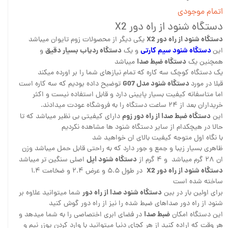
اتمام موجودی
دستگاه شنود از راه دور X2
دستگاه شنود از راه دور X2
یکی دیگر از محصولات زوم تایوان میباشد
دستگاه شنود سیم کارتی
دستگاه ردیاب بسیار دقیق
این
و یک
و
دستگاه ضبط صدا
همچنین یک
میباشد
یک دستگاه کوچک سه کاره که تمام نیازهای شما را بر اورده میکند
دستگاه شنود مدل G07
قبلا در مورد
توضیح داده بودیم که سه کاره است
اما متاسفانه کیفیت بسیار پایینی دارد و قابل استفاده نیست و اکثر
خریداران بعد از ۲۴ ساعت دستگاه را به فروشگاه عودت میدادند.
دستگاه ضبط صدا از راه دور زوم
این
دارای کیفیتی بی نظیر میباشد که تا
حالا در هیچکدام از سایر دستگاه شنود ها مشاهده نکردیم
با نگاه اول متوجه کیفیت بالای ان خواهید شد
ظاهری بسیار زیبا و جمع و جور دارد که به راحتی قابل حمل میباشد وزن
دستگاه شنود اپل
ان ۲۸ گرم میباشد و ۴ گرم از
اصلی سنگین تر میباشد
دستگاه شنود از راه دور X2
در طول ۵.۵ و عرض ۲.۴ و ضخامت ۱.۴
ساخته شده است
دستگاه شنود صدا از راه دور
برای اولین بار در بین
شما میتوانید علاوه بر
شنود از راه دور صداهای ضبط شده را نیز از راه دور گوش کنید
ضبط صدا
این دستگاه امکان
در فضای ابری اختصاصی را به شما میدهد و
هر وقت که اراده کنید از هر کجای دنیا میتوانید با وارد کردن یوزر نیم و