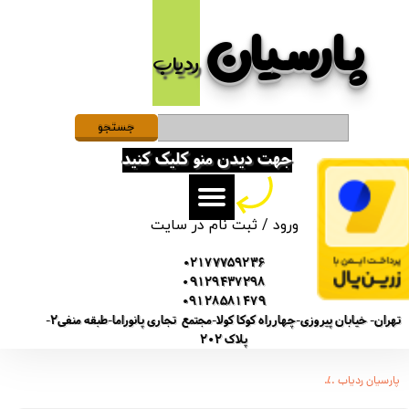
پارسیان​​​​​​​
حساب کاربری من
ردیاب
تغییر گذر واژه
سفارشات
جستجو
جهت دیدن منو کلیک کنید
خروج از حساب کاربری
ورود
/
ثبت نام در سایت
02177759236
09129437298
09128581479
تهران- خیابان پیروزی-چهارراه کوکا کولا-مجتمع تجاری پانوراما-طبقه منفی2-
پلاک 202
پارسیان ردیاب
دستگاه سیمکارتی و میکروفن آنلاین از راه دور j2 مکالمه ضبط صدا ردیاب