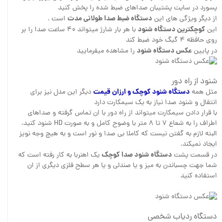
پسورد در سایت پشتیبان صداهای ضبط شده را پخش کنید
دستگاه ضبط صدا طولانی مدت
از دیگر ویژگی های این
است .
کوچکترین دستگاه شنود
این
با هر بار شارژ میتواند ۴۰ ساعت صدا را بر
روی حافظه ۴ گیگ خود ضبط کند
عکس دستگاه شنود
در پایین
را مشاهده میفرمایید
شنود از راه دور
دستگاه شنود کوچک و ارزان قیمت
مثل همه
دیگر این مدل نیز برای
انتقال و شنود صدا نیاز به یک سیمکارت دارد
با قرار دادن سیمکارت میتواند از راه دور با ان تماس گرفته و صداهای
اطراف را به شعاع ۷ تا ۸ متر با وضوح کامل و به صورت HD شنود کنید.
البته لازم به گفتن نیست که کاملا بی صدا و نور است و به هیچ وجه نویز
ایجاد نمیکند.
دستگاه شنود صدا کوچک
در قسمت پشت
یک اهنربا به کار رفته است که
شما جهت چسباندن به میز و یا صندلی و یا هر سطح فلزی دیگری از ان
استفاده کنید
دستگاه ردیاب شخصی