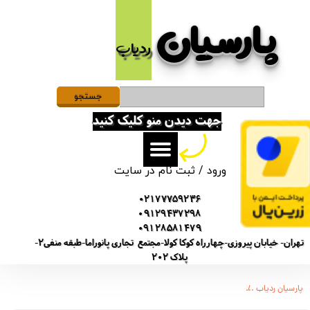
پارسیان​​​​​​​
حساب کاربری من
ردیاب
تغییر گذر واژه
سفارشات
جستجو
جهت دیدن منو کلیک کنید
خروج از حساب کاربری
ورود
/
ثبت نام در سایت
02177759236
09129437298
09128581479
تهران- خیابان پیروزی-چهارراه کوکا کولا-مجتمع تجاری پانوراما-طبقه منفی2-
پلاک 202
پارسیان ردیاب
دستگاه سیمکارتی و میکروفن آنلاین از راه دور k2 مکالمه ضبط صدا ردیاب