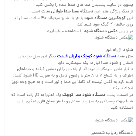
پسورد در سایت پشتیبان صداهای ضبط شده را پخش کنید
دستگاه ضبط صدا طولانی مدت
از دیگر ویژگی های این
است .
کوچکترین دستگاه شنود
این
با هر بار شارژ میتواند ۴۰ ساعت صدا را بر
روی حافظه ۴ گیگ خود ضبط کند
عکس دستگاه شنود
در پایین
را مشاهده میفرمایید
شنود از راه دور
دستگاه شنود کوچک و ارزان قیمت
مثل همه
دیگر این مدل نیز برای
انتقال و شنود صدا نیاز به یک سیمکارت دارد
با قرار دادن سیمکارت میتواند از راه دور با ان تماس گرفته و صداهای
اطراف را به شعاع ۷ تا ۸ متر با وضوح کامل و به صورت HD شنود کنید.
البته لازم به گفتن نیست که کاملا بی صدا و نور است و به هیچ وجه نویز
ایجاد نمیکند.
دستگاه شنود صدا کوچک
در قسمت پشت
یک اهنربا به کار رفته است که
شما جهت چسباندن به میز و یا صندلی و یا هر سطح فلزی دیگری از ان
استفاده کنید
دستگاه ردیاب شخصی