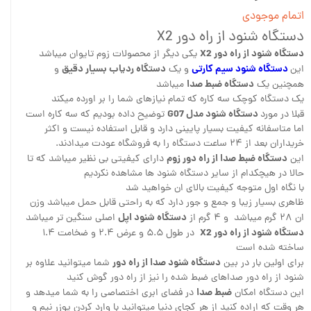
اتمام موجودی
دستگاه شنود از راه دور X2
دستگاه شنود از راه دور X2
یکی دیگر از محصولات زوم تایوان میباشد
دستگاه شنود سیم کارتی
دستگاه ردیاب بسیار دقیق
این
و یک
و
دستگاه ضبط صدا
همچنین یک
میباشد
یک دستگاه کوچک سه کاره که تمام نیازهای شما را بر اورده میکند
دستگاه شنود مدل G07
قبلا در مورد
توضیح داده بودیم که سه کاره است
اما متاسفانه کیفیت بسیار پایینی دارد و قابل استفاده نیست و اکثر
خریداران بعد از ۲۴ ساعت دستگاه را به فروشگاه عودت میدادند.
دستگاه ضبط صدا از راه دور زوم
این
دارای کیفیتی بی نظیر میباشد که تا
حالا در هیچکدام از سایر دستگاه شنود ها مشاهده نکردیم
با نگاه اول متوجه کیفیت بالای ان خواهید شد
ظاهری بسیار زیبا و جمع و جور دارد که به راحتی قابل حمل میباشد وزن
دستگاه شنود اپل
ان ۲۸ گرم میباشد و ۴ گرم از
اصلی سنگین تر میباشد
دستگاه شنود از راه دور X2
در طول ۵.۵ و عرض ۲.۴ و ضخامت ۱.۴
ساخته شده است
دستگاه شنود صدا از راه دور
برای اولین بار در بین
شما میتوانید علاوه بر
شنود از راه دور صداهای ضبط شده را نیز از راه دور گوش کنید
ضبط صدا
این دستگاه امکان
در فضای ابری اختصاصی را به شما میدهد و
هر وقت که اراده کنید از هر کجای دنیا میتوانید با وارد کردن یوزر نیم و