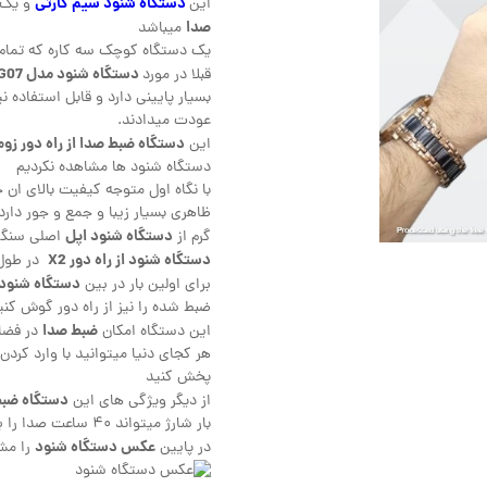
دستگاه شنود سیم کارتی
این
و یک
صدا
میباشد
یک دستگاه کوچک سه کاره که تمام ن
دستگاه شنود مدل G07
قبلا در مورد
عودت میدادند.
دستگاه ضبط صدا از راه دور زوم
این
دستگاه شنود ها مشاهده نکردیم
با نگاه اول متوجه کیفیت بالای ان
دستگاه شنود اپل
گرم از
اصلی سنگین
دستگاه شنود از راه دور X2
در طول ۵.۵ و عرض ۲.۴ و ضخامت ۱.۴ ساخته 
دستگاه شنود ص
برای اولین بار در بین
ضبط شده را نیز از راه دور گوش کنی
ضبط صدا
این دستگاه امکان
در فضای
هر کجای دنیا میتوانید با وارد کرد
پخش کنید
دستگاه ضبط
از دیگر ویژگی های این
بار شارژ میتواند ۴۰ ساعت صدا را بر روی حافظه ۴ گیگ خود ضبط کند
عکس دستگاه شنود
در پایین
را مشا