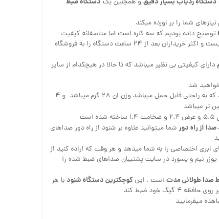
دستگاه ردیاب بسیار دقیق
دستگاه ضبط
و همچنین یک
یازهای شما را بر اورده میکند
توضیح داده بودیم که سه کاره است اما متاسفانه کیفیت
بسیار پایینی دارد و قابل استفاده نیست و اکثر خریداران بعد از ۲۴ ساعت دستگاه را به فروشگاه
دارای کیفیتی بی نظیر میباشد که تا حالا در هیچکدام از سایر
 خواهید شد
ظاهری بسیار زیبا و جمع و جور دارد که به راحتی قابل حمل میباشد وزن ان ۲۸ گرم میباشد و ۴
 تر میباشد
شده است
دا از راه دور
شما میتوانید علاوه بر شنود از راه دور صداهای
د
 ابری اختصاصی را به شما میدهد و هر وقت که اراده کنید از
ن یوزر نیم و پسورد در سایت پشتیبان صداهای ضبط شده را
 صدا طولانی مدت
کوچکترین دستگاه شنود
است . این
با هر
هده میفرمایید