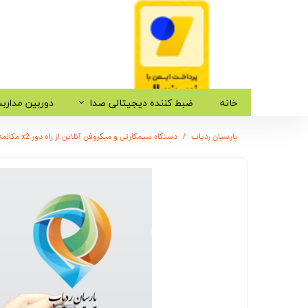
خانه
ضبط کننده دیجیتالی صدا
دوربین مدارب
پارسیان ردیاب
دستگاه سیمکارتی و میکروفن آنلاین از راه دور x2 مکالمه ضبط صدا ردیاب مدل G54YT