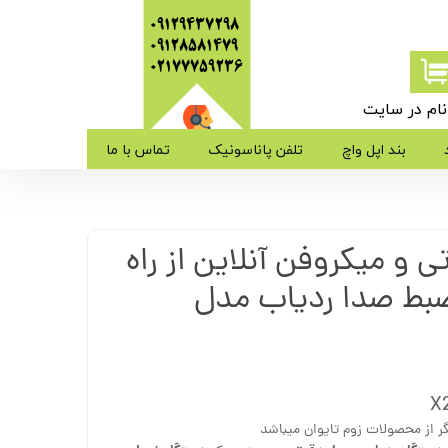
09129437298
09128581479
​​​​​​​02177759236
ام در سایت
ی من
بند اپل واچ
تلفن پاناسونیک
تماس با ما
ژه
 و میکروفن آنلاین از راه
ب کاربری
لمه ضبط صدا ردیاب مدل
 از محصولات زوم تایوان میباشد