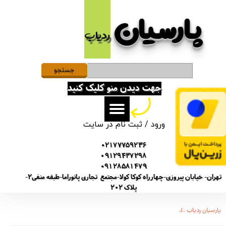
پارسیان​​​​​​​
حساب کاربری من
ردیاب
تغییر گذر واژه
سفارشات
جستجو
جهت دیدن منو کلیک کنید
خروج از حساب کاربری
ورود
/
ثبت نام در سایت
02177759236
09129437298
09128581479
تهران- خیابان پیروزی-چهارراه کوکا کولا-مجتمع تجاری پانوراما-طبقه منفی2-
پلاک 202
پارسیان ردیاب
دستگاه سیمکارتی و میکروفن آنلاین از راه دور x2 مکالمه ضبط صدا ردیاب مدل P009v