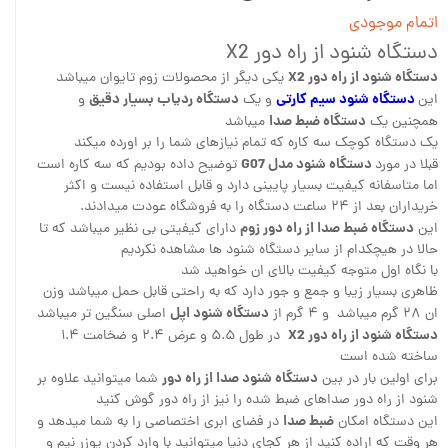
اتمام موجودی
دستگاه شنود از راه دور X2
دستگاه شنود از راه دور X2
یکی دیگر از محصولات زوم تایوان میباشد
دستگاه شنود سیم کارتی
دستگاه ردیاب بسیار دقیق
این
و یک
و
دستگاه ضبط صدا
همچنین یک
میباشد
یک دستگاه کوچک سه کاره که تمام نیازهای شما را بر اورده میکند
دستگاه شنود مدل G07
قبلا در مورد
توضیح داده بودیم که سه کاره است
اما متاسفانه کیفیت بسیار پایینی دارد و قابل استفاده نیست و اکثر
خریداران بعد از ۲۴ ساعت دستگاه را به فروشگاه عودت میدادند.
دستگاه ضبط صدا از راه دور زوم
این
دارای کیفیتی بی نظیر میباشد که تا
حالا در هیچکدام از سایر دستگاه شنود ها مشاهده نکردیم
با نگاه اول متوجه کیفیت بالای ان خواهید شد
ظاهری بسیار زیبا و جمع و جور دارد که به راحتی قابل حمل میباشد وزن
دستگاه شنود اپل
ان ۲۸ گرم میباشد و ۴ گرم از
اصلی سنگین تر میباشد
دستگاه شنود از راه دور X2
در طول ۵.۵ و عرض ۲.۴ و ضخامت ۱.۴
ساخته شده است
دستگاه شنود صدا از راه دور
برای اولین بار در بین
شما میتوانید علاوه بر
شنود از راه دور صداهای ضبط شده را نیز از راه دور گوش کنید
ضبط صدا
این دستگاه امکان
در فضای ابری اختصاصی را به شما میدهد و
هر وقت که اراده کنید از هر کجای دنیا میتوانید با وارد کردن یوزر نیم و