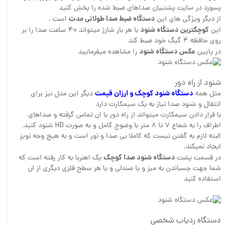
پسورد در سایت پشتیبان صداهای ضبط شده را پخش کنید
دستگاه ضبط صدا طولانی مدت
از دیگر ویژگی های این
است .
کوچکترین دستگاه شنود
این
با هر بار شارژ میتواند ۴۰ ساعت صدا را بر
روی حافظه ۴ گیگ خود ضبط کند
عکس دستگاه شنود
در پایین
را مشاهده میفرمایید
شنود از راه دور
دستگاه شنود کوچک و ارزان قیمت
مثل همه
دیگر این مدل نیز برای
انتقال و شنود صدا نیاز به یک سیمکارت دارد
با قرار دادن سیمکارت میتواند از راه دور با ان تماس گرفته و صداهای
اطراف را به شعاع ۷ تا ۸ متر با وضوح کامل و به صورت HD شنود کنید.
البته لازم به گفتن نیست که کاملا بی صدا و نور است و به هیچ وجه نویز
ایجاد نمیکند.
دستگاه شنود صدا کوچک
در قسمت پشت
یک اهنربا به کار رفته است که
شما جهت چسباندن به میز و یا صندلی و یا هر سطح فلزی دیگری از ان
استفاده کنید
دستگاه ردیاب شخصی