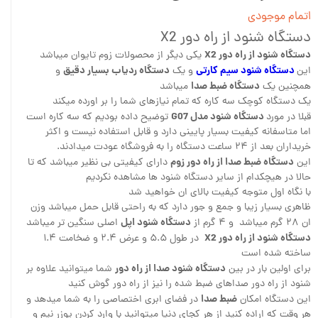
اتمام موجودی
دستگاه شنود از راه دور X2
دستگاه شنود از راه دور X2
یکی دیگر از محصولات زوم تایوان میباشد
دستگاه شنود سیم کارتی
دستگاه ردیاب بسیار دقیق
این
و یک
و
دستگاه ضبط صدا
همچنین یک
میباشد
یک دستگاه کوچک سه کاره که تمام نیازهای شما را بر اورده میکند
دستگاه شنود مدل G07
قبلا در مورد
توضیح داده بودیم که سه کاره است
اما متاسفانه کیفیت بسیار پایینی دارد و قابل استفاده نیست و اکثر
خریداران بعد از ۲۴ ساعت دستگاه را به فروشگاه عودت میدادند.
دستگاه ضبط صدا از راه دور زوم
این
دارای کیفیتی بی نظیر میباشد که تا
حالا در هیچکدام از سایر دستگاه شنود ها مشاهده نکردیم
با نگاه اول متوجه کیفیت بالای ان خواهید شد
ظاهری بسیار زیبا و جمع و جور دارد که به راحتی قابل حمل میباشد وزن
دستگاه شنود اپل
ان ۲۸ گرم میباشد و ۴ گرم از
اصلی سنگین تر میباشد
دستگاه شنود از راه دور X2
در طول ۵.۵ و عرض ۲.۴ و ضخامت ۱.۴
ساخته شده است
دستگاه شنود صدا از راه دور
برای اولین بار در بین
شما میتوانید علاوه بر
شنود از راه دور صداهای ضبط شده را نیز از راه دور گوش کنید
ضبط صدا
این دستگاه امکان
در فضای ابری اختصاصی را به شما میدهد و
هر وقت که اراده کنید از هر کجای دنیا میتوانید با وارد کردن یوزر نیم و