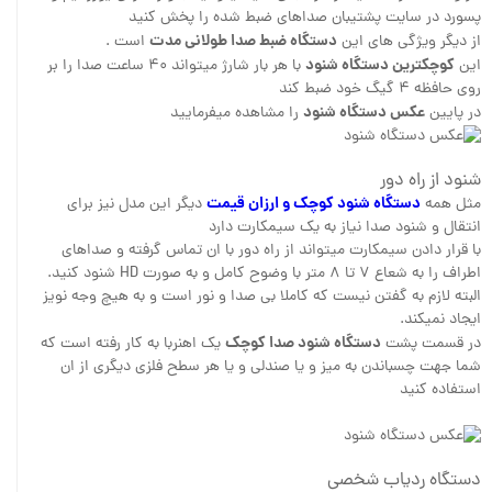
پسورد در سایت پشتیبان صداهای ضبط شده را پخش کنید
دستگاه ضبط صدا طولانی مدت
از دیگر ویژگی های این
است .
کوچکترین دستگاه شنود
این
با هر بار شارژ میتواند ۴۰ ساعت صدا را بر
روی حافظه ۴ گیگ خود ضبط کند
عکس دستگاه شنود
در پایین
را مشاهده میفرمایید
شنود از راه دور
دستگاه شنود کوچک و ارزان قیمت
مثل همه
دیگر این مدل نیز برای
انتقال و شنود صدا نیاز به یک سیمکارت دارد
با قرار دادن سیمکارت میتواند از راه دور با ان تماس گرفته و صداهای
اطراف را به شعاع ۷ تا ۸ متر با وضوح کامل و به صورت HD شنود کنید.
البته لازم به گفتن نیست که کاملا بی صدا و نور است و به هیچ وجه نویز
ایجاد نمیکند.
دستگاه شنود صدا کوچک
در قسمت پشت
یک اهنربا به کار رفته است که
شما جهت چسباندن به میز و یا صندلی و یا هر سطح فلزی دیگری از ان
استفاده کنید
دستگاه ردیاب شخصی