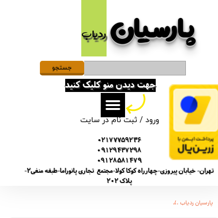
پارسیان​​​​​​​
حساب کاربری من
ردیاب
تغییر گذر واژه
سفارشات
جستجو
جهت دیدن منو کلیک کنید
خروج از حساب کاربری
ورود
/
ثبت نام در سایت
02177759236
09129437298
09128581479
تهران- خیابان پیروزی-چهارراه کوکا کولا-مجتمع تجاری پانوراما-طبقه منفی2-
پلاک 202
پارسیان ردیاب
دستگاه سیمکارتی و میکروفن آنلاین از راه دور x2 مکالمه ضبط صدا ردیاب مدل Q32ty