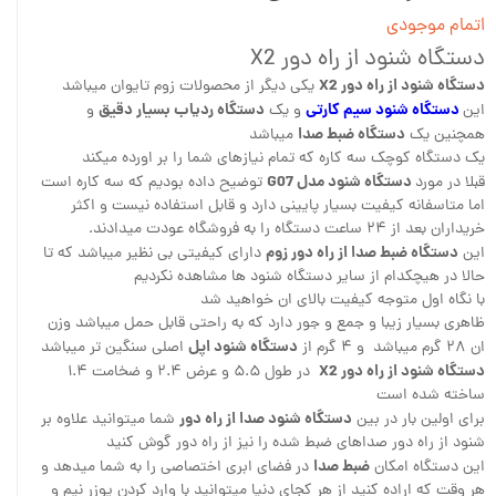
اتمام موجودی
دستگاه شنود از راه دور X2
دستگاه شنود از راه دور X2
یکی دیگر از محصولات زوم تایوان میباشد
دستگاه شنود سیم کارتی
دستگاه ردیاب بسیار دقیق
این
و یک
و
دستگاه ضبط صدا
همچنین یک
میباشد
یک دستگاه کوچک سه کاره که تمام نیازهای شما را بر اورده میکند
دستگاه شنود مدل G07
قبلا در مورد
توضیح داده بودیم که سه کاره است
اما متاسفانه کیفیت بسیار پایینی دارد و قابل استفاده نیست و اکثر
خریداران بعد از ۲۴ ساعت دستگاه را به فروشگاه عودت میدادند.
دستگاه ضبط صدا از راه دور زوم
این
دارای کیفیتی بی نظیر میباشد که تا
حالا در هیچکدام از سایر دستگاه شنود ها مشاهده نکردیم
با نگاه اول متوجه کیفیت بالای ان خواهید شد
ظاهری بسیار زیبا و جمع و جور دارد که به راحتی قابل حمل میباشد وزن
دستگاه شنود اپل
ان ۲۸ گرم میباشد و ۴ گرم از
اصلی سنگین تر میباشد
دستگاه شنود از راه دور X2
در طول ۵.۵ و عرض ۲.۴ و ضخامت ۱.۴
ساخته شده است
دستگاه شنود صدا از راه دور
برای اولین بار در بین
شما میتوانید علاوه بر
شنود از راه دور صداهای ضبط شده را نیز از راه دور گوش کنید
ضبط صدا
این دستگاه امکان
در فضای ابری اختصاصی را به شما میدهد و
هر وقت که اراده کنید از هر کجای دنیا میتوانید با وارد کردن یوزر نیم و