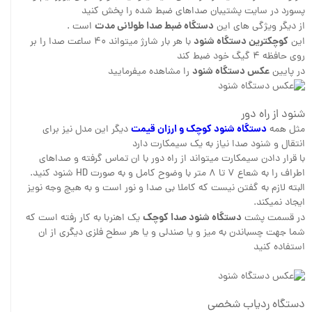
پسورد در سایت پشتیبان صداهای ضبط شده را پخش کنید
دستگاه ضبط صدا طولانی مدت
از دیگر ویژگی های این
است .
کوچکترین دستگاه شنود
این
با هر بار شارژ میتواند ۴۰ ساعت صدا را بر
روی حافظه ۴ گیگ خود ضبط کند
عکس دستگاه شنود
در پایین
را مشاهده میفرمایید
شنود از راه دور
دستگاه شنود کوچک و ارزان قیمت
مثل همه
دیگر این مدل نیز برای
انتقال و شنود صدا نیاز به یک سیمکارت دارد
با قرار دادن سیمکارت میتواند از راه دور با ان تماس گرفته و صداهای
اطراف را به شعاع ۷ تا ۸ متر با وضوح کامل و به صورت HD شنود کنید.
البته لازم به گفتن نیست که کاملا بی صدا و نور است و به هیچ وجه نویز
ایجاد نمیکند.
دستگاه شنود صدا کوچک
در قسمت پشت
یک اهنربا به کار رفته است که
شما جهت چسباندن به میز و یا صندلی و یا هر سطح فلزی دیگری از ان
استفاده کنید
دستگاه ردیاب شخصی