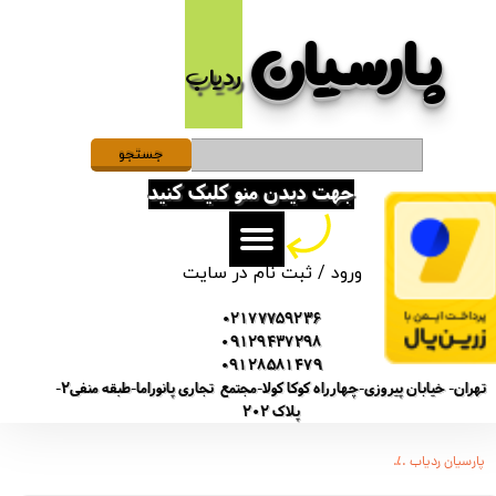
پارسیان​​​​​​​
حساب کاربری من
ردیاب
تغییر گذر واژه
سفارشات
جستجو
جهت دیدن منو کلیک کنید
خروج از حساب کاربری
ورود
/
ثبت نام در سایت
02177759236
09129437298
09128581479
تهران- خیابان پیروزی-چهارراه کوکا کولا-مجتمع تجاری پانوراما-طبقه منفی2-
پلاک 202
پارسیان ردیاب
دستگاه سیمکارتی و میکروفن آنلاین از راه دور x2 مکالمه ضبط صدا ردیاب مدل ewsa12