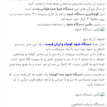
پسورد در سایت پشتیبان صداهای ضبط شده را پخش کنید
دستگاه ضبط صدا طولانی مدت
از دیگر ویژگی های این
است .
کوچکترین دستگاه شنود
این
با هر بار شارژ میتواند ۴۰ ساعت صدا را بر
روی حافظه ۴ گیگ خود ضبط کند
عکس دستگاه شنود
در پایین
را مشاهده میفرمایید
شنود از راه دور
دستگاه شنود کوچک و ارزان قیمت
مثل همه
دیگر این مدل نیز برای
انتقال و شنود صدا نیاز به یک سیمکارت دارد
با قرار دادن سیمکارت میتواند از راه دور با ان تماس گرفته و صداهای
اطراف را به شعاع ۷ تا ۸ متر با وضوح کامل و به صورت HD شنود کنید.
البته لازم به گفتن نیست که کاملا بی صدا و نور است و به هیچ وجه نویز
ایجاد نمیکند.
دستگاه شنود صدا کوچک
در قسمت پشت
یک اهنربا به کار رفته است که
شما جهت چسباندن به میز و یا صندلی و یا هر سطح فلزی دیگری از ان
استفاده کنید
دستگاه ردیاب شخصی