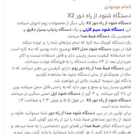
اتمام موجودی
دستگاه شنود از راه دور X2
دستگاه شنود از راه دور X2
یکی دیگر از محصولات زوم تایوان میباشد
دستگاه شنود سیم کارتی
دستگاه ردیاب بسیار دقیق
این
و یک
و
دستگاه ضبط صدا
همچنین یک
میباشد
یک دستگاه کوچک سه کاره که تمام نیازهای شما را بر اورده میکند
دستگاه شنود مدل G07
قبلا در مورد
توضیح داده بودیم که سه کاره است
اما متاسفانه کیفیت بسیار پایینی دارد و قابل استفاده نیست و اکثر
خریداران بعد از ۲۴ ساعت دستگاه را به فروشگاه عودت میدادند.
دستگاه ضبط صدا از راه دور زوم
این
دارای کیفیتی بی نظیر میباشد که تا
حالا در هیچکدام از سایر دستگاه شنود ها مشاهده نکردیم
با نگاه اول متوجه کیفیت بالای ان خواهید شد
ظاهری بسیار زیبا و جمع و جور دارد که به راحتی قابل حمل میباشد وزن
دستگاه شنود اپل
ان ۲۸ گرم میباشد و ۴ گرم از
اصلی سنگین تر میباشد
دستگاه شنود از راه دور X2
در طول ۵.۵ و عرض ۲.۴ و ضخامت ۱.۴
ساخته شده است
دستگاه شنود صدا از راه دور
برای اولین بار در بین
شما میتوانید علاوه بر
شنود از راه دور صداهای ضبط شده را نیز از راه دور گوش کنید
ضبط صدا
این دستگاه امکان
در فضای ابری اختصاصی را به شما میدهد و
هر وقت که اراده کنید از هر کجای دنیا میتوانید با وارد کردن یوزر نیم و