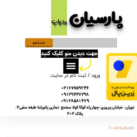
پارسیان​​​​​​​
حساب کاربری من
ردیاب
تغییر گذر واژه
سفارشات
جستجو
جهت دیدن منو کلیک کنید
خروج از حساب کاربری
ورود
/
ثبت نام در سایت
02177759236
09129437298
09128581479
تهران- خیابان پیروزی-چهارراه کوکا کولا-مجتمع تجاری پانوراما-طبقه منفی2-
پلاک 202
پارسیان ردیاب
دستگاه سیمکارتی و میکروفن آنلاین از راه دور x2 مکالمه ضبط صدا ردیاب مدل smd4365