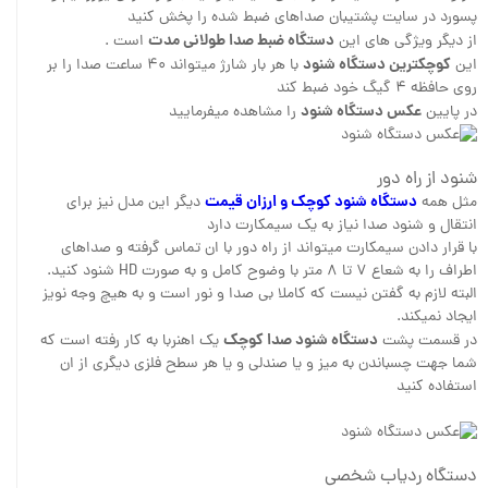
پسورد در سایت پشتیبان صداهای ضبط شده را پخش کنید
دستگاه ضبط صدا طولانی مدت
از دیگر ویژگی های این
است .
کوچکترین دستگاه شنود
این
با هر بار شارژ میتواند ۴۰ ساعت صدا را بر
روی حافظه ۴ گیگ خود ضبط کند
عکس دستگاه شنود
در پایین
را مشاهده میفرمایید
شنود از راه دور
دستگاه شنود کوچک و ارزان قیمت
مثل همه
دیگر این مدل نیز برای
انتقال و شنود صدا نیاز به یک سیمکارت دارد
با قرار دادن سیمکارت میتواند از راه دور با ان تماس گرفته و صداهای
اطراف را به شعاع ۷ تا ۸ متر با وضوح کامل و به صورت HD شنود کنید.
البته لازم به گفتن نیست که کاملا بی صدا و نور است و به هیچ وجه نویز
ایجاد نمیکند.
دستگاه شنود صدا کوچک
در قسمت پشت
یک اهنربا به کار رفته است که
شما جهت چسباندن به میز و یا صندلی و یا هر سطح فلزی دیگری از ان
استفاده کنید
دستگاه ردیاب شخصی