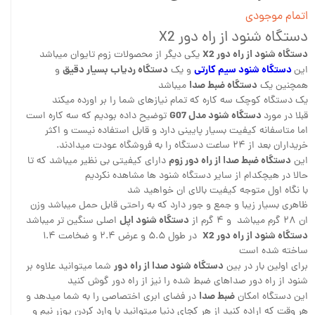
اتمام موجودی
دستگاه شنود از راه دور X2
دستگاه شنود از راه دور X2
یکی دیگر از محصولات زوم تایوان میباشد
دستگاه شنود سیم کارتی
دستگاه ردیاب بسیار دقیق
این
و یک
و
دستگاه ضبط صدا
همچنین یک
میباشد
یک دستگاه کوچک سه کاره که تمام نیازهای شما را بر اورده میکند
دستگاه شنود مدل G07
قبلا در مورد
توضیح داده بودیم که سه کاره است
اما متاسفانه کیفیت بسیار پایینی دارد و قابل استفاده نیست و اکثر
خریداران بعد از ۲۴ ساعت دستگاه را به فروشگاه عودت میدادند.
دستگاه ضبط صدا از راه دور زوم
این
دارای کیفیتی بی نظیر میباشد که تا
حالا در هیچکدام از سایر دستگاه شنود ها مشاهده نکردیم
با نگاه اول متوجه کیفیت بالای ان خواهید شد
ظاهری بسیار زیبا و جمع و جور دارد که به راحتی قابل حمل میباشد وزن
دستگاه شنود اپل
ان ۲۸ گرم میباشد و ۴ گرم از
اصلی سنگین تر میباشد
دستگاه شنود از راه دور X2
در طول ۵.۵ و عرض ۲.۴ و ضخامت ۱.۴
ساخته شده است
دستگاه شنود صدا از راه دور
برای اولین بار در بین
شما میتوانید علاوه بر
شنود از راه دور صداهای ضبط شده را نیز از راه دور گوش کنید
ضبط صدا
این دستگاه امکان
در فضای ابری اختصاصی را به شما میدهد و
هر وقت که اراده کنید از هر کجای دنیا میتوانید با وارد کردن یوزر نیم و