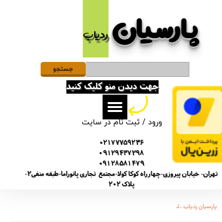
پارسیان​​​​​​​
حساب کاربری من
ردیاب
تغییر گذر واژه
سفارشات
جستجو
جهت دیدن منو کلیک کنید
خروج از حساب کاربری
ورود
/
ثبت نام در سایت
02177759236
09129437298
09128581479
تهران- خیابان پیروزی-چهارراه کوکا کولا-مجتمع تجاری پانوراما-طبقه منفی2-
پلاک 202
پارسیان ردیاب
دستگاه سیمکارتی و میکروفن آنلاین از راه دور x2 مکالمه ضبط صدا ردیاب مدل kup9089