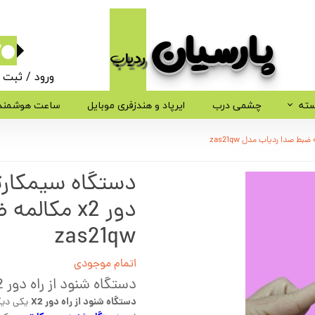
پارسیان​​​​​​​
ردیاب
۰
ورود
/
ثبت ن
حساب کاربر
سته
چشمی درب
ایرپاد و هندزفری موبایل
ساعت هوشمند
تغییر گذر وا
سفارشات
دستگاه سیمکارتی
خروج از حسا
دور x2 مکا
zas21qw
اتمام موجودی
دستگاه شنود از راه دور X2
دستگاه شنود از راه دور X2
یکی دیگر