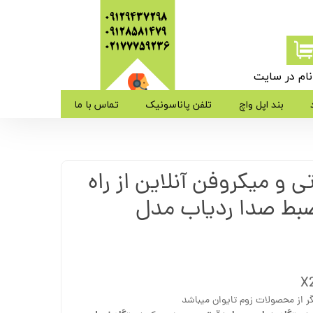
09129437298
09128581479
​​​​​​​02177759236
ام در سایت
ی من
بند اپل واچ
تلفن پاناسونیک
تماس با ما
ژه
 و میکروفن آنلاین از راه
ب کاربری
لمه ضبط صدا ردیاب مدل
 از محصولات زوم تایوان میباشد