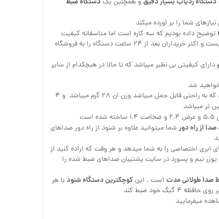
دستگاه ردیاب بسیار دقیق
دستگاه ضبط
و همچنین یک
یازهای شما را بر اورده میکند
توضیح داده بودیم که سه کاره است اما متاسفانه کیفیت
بسیار پایینی دارد و قابل استفاده نیست و اکثر خریداران بعد از ۲۴ ساعت دستگاه را به فروشگاه
دارای کیفیتی بی نظیر میباشد که تا حالا در هیچکدام از سایر
 خواهید شد
ظاهری بسیار زیبا و جمع و جور دارد که به راحتی قابل حمل میباشد وزن ان ۲۸ گرم میباشد و ۴
 تر میباشد
شده است
دا از راه دور
شما میتوانید علاوه بر شنود از راه دور صداهای
د
 ابری اختصاصی را به شما میدهد و هر وقت که اراده کنید از
ن یوزر نیم و پسورد در سایت پشتیبان صداهای ضبط شده را
 صدا طولانی مدت
کوچکترین دستگاه شنود
است . این
با هر
هده میفرمایید