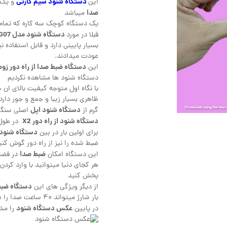
دستگاه شنود سیم کارتی
این
و یک
صدا
میباشد
یک دستگاه کوچک سه کاره که تمام ن
دستگاه شنود مدل G07
قبلا در مورد
عودت میدادند.
دستگاه ضبط صدا از راه دور زوم
این
دستگاه شنود ها مشاهده نکردیم
با نگاه اول متوجه کیفیت بالای ان
دستگاه شنود اپل
گرم از
اصلی سنگین
دستگاه شنود از راه دور X2
در طول ۵.۵ و عرض ۲.۴ و ضخامت ۱.۴ ساخته 
دستگاه شنود ص
برای اولین بار در بین
ضبط شده را نیز از راه دور گوش کنی
ضبط صدا
این دستگاه امکان
در فضای
هر کجای دنیا میتوانید با وارد کرد
پخش کنید
دستگاه ضبط
از دیگر ویژگی های این
بار شارژ میتواند ۴۰ ساعت صدا را بر روی حافظه ۴ گیگ خود ضبط کند
عکس دستگاه شنود
در پایین
را مشا