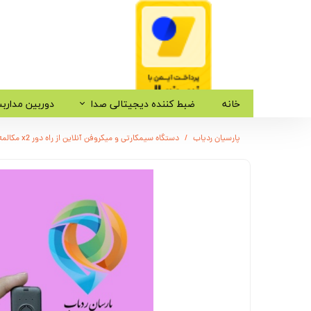
خانه
ضبط کننده دیجیتالی صدا
دوربین مدارب
پارسیان ردیاب
دستگاه سیمکارتی و میکروفن آنلاین از راه دور x2 مکالمه ضبط صدا ردیاب مدل zas21qw