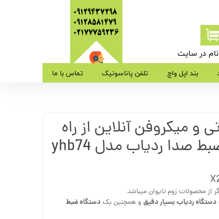
09129437298
09128581479
​​​​​​​02177759236
ام در سایت
ی من
بند اپل واچ
تلفن پاناسونیک
تماس با ما
ژه
 و میکروفن آنلاین از راه
ب کاربری
 از محصولات زوم تایوان میباشد
دستگاه ردیاب بسیار دقیق
دستگاه ضبط
و همچنین یک