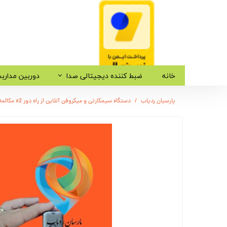
خانه
ضبط کننده دیجیتالی صدا
دوربین مدارب
پارسیان ردیاب
دستگاه سیمکارتی و میکروفن آنلاین از راه دور x2 مکالمه ضبط صدا ردیاب مدل yhb74