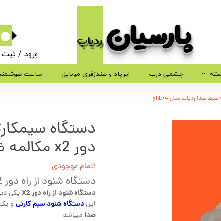
پارسیان​​​​​​​
ردیاب
۰
ورود
/
ثبت ن
حساب کاربر
سته
چشمی درب
ایرپاد و هندزفری موبایل
ساعت هوشمند
تغییر گذر وا
سفارشات
دستگاه سیمکارتی
خروج از حسا
دور x2 مکالمه ضبط صدا ردیاب مدل yhb74
اتمام موجودی
دستگاه شنود از راه دور X2
دستگاه شنود از راه دور X2
یکی دیگر
دستگاه شنود سیم کارتی
این
و یک
صدا
میباشد