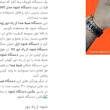
یک دستگاه کوچک سه کاره که تمام ن
دستگاه شنود مدل G07
قبلا در مورد
عودت میدادند.
دستگاه ضبط صدا از راه دور زوم
این
دستگاه شنود ها مشاهده نکردیم
با نگاه اول متوجه کیفیت بالای ان
دستگاه شنود اپل
گرم از
اصلی سنگین
دستگاه شنود از راه دور X2
در طول ۵.۵ و عرض ۲.۴ و ضخامت ۱.۴ ساخته 
دستگاه شنود ص
برای اولین بار در بین
ضبط شده را نیز از راه دور گوش کنی
ضبط صدا
این دستگاه امکان
در فضای
هر کجای دنیا میتوانید با وارد کرد
پخش کنید
دستگاه ضبط
از دیگر ویژگی های این
بار شارژ میتواند ۴۰ ساعت صدا را بر روی حافظه ۴ گیگ خود ضبط کند
عکس دستگاه شنود
در پایین
را مشا
شنود از راه دور